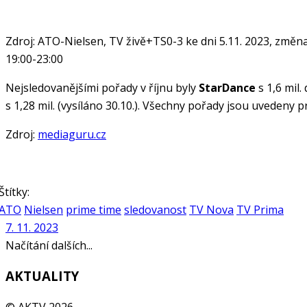
Zdroj: ATO-Nielsen, TV živě+TS0-3 ke dni 5.11. 2023, změn
19:00-23:00
Nejsledovanějšími pořady v říjnu byly
StarDance
s 1,6 mil.
s 1,28 mil. (vysíláno 30.10.). Všechny pořady jsou uvedeny
Zdroj:
mediaguru.cz
Štítky:
ATO
Nielsen
prime time
sledovanost
TV Nova
TV Prima
7. 11. 2023
Načítání dalších...
AKTUALITY
© AKTV 2026