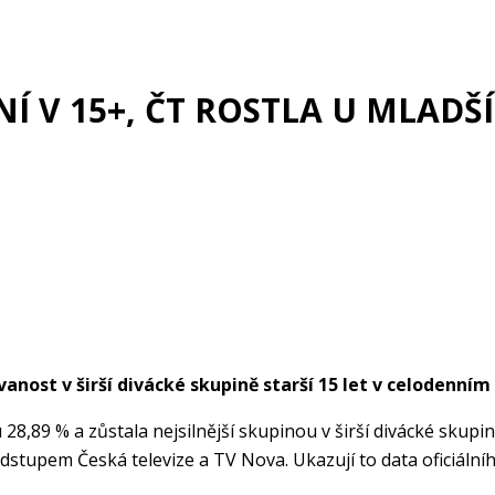
NÍ V 15+, ČT ROSTLA U MLADŠ
vanost v širší divácké skupině starší 15 let v celodenním
28,89 % a zůstala nejsilnější skupinou v širší divácké skupi
dstupem Česká televize a TV Nova. Ukazují to data oficiáln