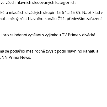
 ve všech hlavních sledovaných kategoriích.
aké u mladších diváckých skupin 15-54 a 15-69. Například v
omohl mírný růst hlavního kanálu ČT1, především zařazení
 i pro celodenní vysílání s výjimkou TV Prima v divácké
a se podařilo meziročně zvýšit podíl hlavního kanálu a
 a CNN Prima News.