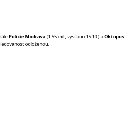
 dále
Policie Modrava
(1,55 mil., vysíláno 15.10.) a
Oktopus
 sledovanost odloženou.