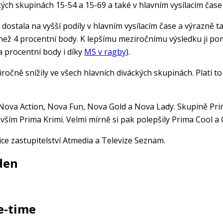
ých skupinách 15-54 a 15-69 a také v hlavním vysílacím čase
ostala na vyšší podíly v hlavním vysílacím čase a výrazně t
ce než 4 procentní body. K lepšímu meziročnímu výsledku ji p
a procentní body i díky
MS v ragby
).
ročně snížily ve všech hlavních diváckých skupinách. Platí to
 Nova Action, Nova Fun, Nova Gold a Nova Lady. Skupině Prim
devším Prima Krimi. Velmi mírně si pak polepšily Prima Cool
nice zastupitelství Atmedia a Televize Seznam.
 den
me-time