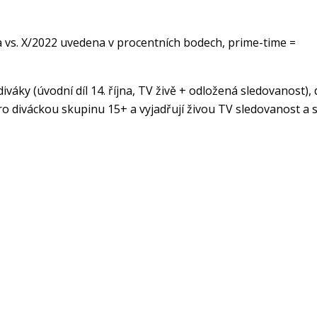
a vs. X/2022 uvedena v procentních bodech, prime-time =
 diváky (úvodní díl 14. října, TV živě + odložená sledovanost),
 pro diváckou skupinu 15+ a vyjadřují živou TV sledovanost a