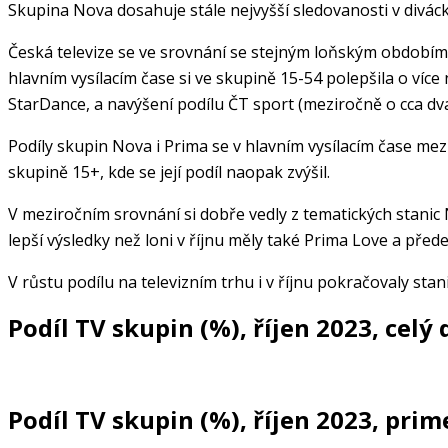
Skupina Nova dosahuje stále nejvyšší sledovanosti v diváck
Česká televize se ve srovnání se stejným loňským obdobím d
hlavním vysílacím čase si ve skupině 15-54 polepšila o ví
StarDance, a navýšení podílu ČT sport (meziročně o cca dv
Podíly skupin Nova i Prima se v hlavním vysílacím čase mezi
skupině 15+, kde se její podíl naopak zvýšil.
V meziročním srovnání si dobře vedly z tematických stanic
lepší výsledky než loni v říjnu měly také Prima Love a pře
V růstu podílu na televizním trhu i v říjnu pokračovaly sta
Podíl TV skupin (%), říjen 2023, celý
Podíl TV skupin (%), říjen 2023, pri