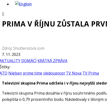
PRIMA V ŘÍJNU ZŮSTALA PRV
Zdroj: Shutterstock.com
7. 11. 2023
AKTUALITY
DOMÁCÍ
KRÁTKÁ ZPRÁVA
Štítky:
ATO
Nielsen
prime time
sledovanost
TV Nova
TV Prima
Televizní skupina Prima udržela i v říjnu nejvyšší sledo
Televizní skupina Prima dosáhla v říjnu souhrnného podílu 
polepšila o 0,79 procentního bodu. Následovaly s těsným o