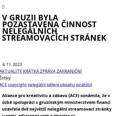
V GRUZII BYLA
POZASTAVENA ČINNOST
NELEGÁLNÍCH
STREAMOVACÍCH STRÁNEK
4. 11. 2023
AKTUALITY
KRÁTKÁ ZPRÁVA
ZAHRANIČNÍ
Štítky:
ACE
copyright
nelegální sdílení obsahu
pirátství
Aliance pro kreativitu a zábavu (ACE) oznámila, že v
úzké spolupráci s gruzínským ministerstvem financí
uzavřela dvě největší nelegální streamovací stránky
v zemi, adjaranet.com a imovies.cc.