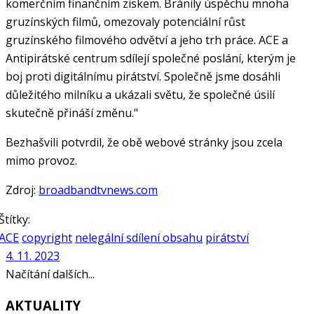
komerčním finančním ziskem. Bránily úspěchu mnoha
gruzínských filmů, omezovaly potenciální růst
gruzínského filmového odvětví a jeho trh práce. ACE a
Antipirátské centrum sdílejí společné poslání, kterým je
boj proti digitálnímu pirátství. Společně jsme dosáhli
důležitého milníku a ukázali světu, že společné úsilí
skutečně přináší změnu."
Bezhašvili potvrdil, že obě webové stránky jsou zcela
mimo provoz.
Zdroj:
broadbandtvnews.com
Štítky:
ACE
copyright
nelegální sdílení obsahu
pirátství
4. 11. 2023
Načítání dalších...
AKTUALITY