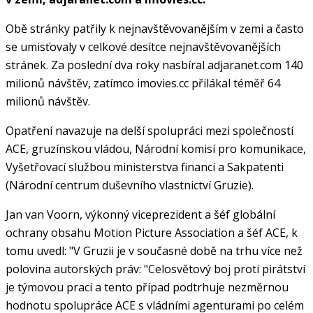
Obě stránky patřily k nejnavštěvovanějším v zemi a často
se umisťovaly v celkové desítce nejnavštěvovanějších
stránek. Za poslední dva roky nasbíral adjaranet.com 140
milionů návštěv, zatímco imovies.cc přilákal téměř 64
milionů návštěv.
Opatření navazuje na delší spolupráci mezi společností
ACE, gruzínskou vládou, Národní komisí pro komunikace,
Vyšetřovací službou ministerstva financí a Sakpatenti
(Národní centrum duševního vlastnictví Gruzie).
Jan van Voorn, výkonný viceprezident a šéf globální
ochrany obsahu Motion Picture Association a šéf ACE, k
tomu uvedl: "V Gruzii je v současné době na trhu více než
polovina autorských práv: "Celosvětový boj proti pirátství
je týmovou prací a tento případ podtrhuje nezměrnou
hodnotu spolupráce ACE s vládními agenturami po celém