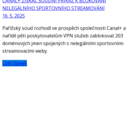
CANAL+ ZÍSKAL SOUDNÍ PŘÍKAZ K BLOKOVÁNÍ
NELEGÁLNÍHO SPORTOVNÍHO STREAMOVÁNÍ
16. 5. 2025
Pařížský soud rozhodl ve prospěch společnosti Canal+ a
nařídil pěti poskytovatelům VPN služeb zablokovat 203
doménových jmen spojených s nelegálními sportovními
streamovacími weby.
Celý článek