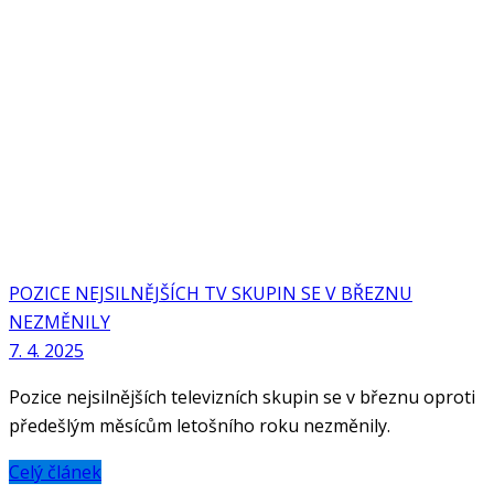
POZICE NEJSILNĚJŠÍCH TV SKUPIN SE V BŘEZNU
NEZMĚNILY
7. 4. 2025
Pozice nejsilnějších televizních skupin se v březnu oproti
předešlým měsícům letošního roku nezměnily.
Celý článek