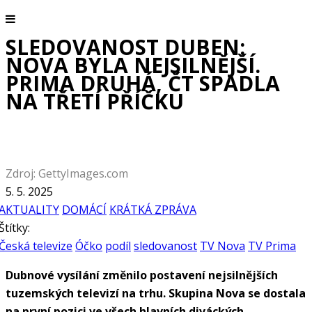
SLEDOVANOST DUBEN:
NOVA BYLA NEJSILNĚJŠÍ.
PRIMA DRUHÁ, ČT SPADLA
NA TŘETÍ PŘÍČKU
Zdroj: GettyImages.com
5. 5. 2025
AKTUALITY
DOMÁCÍ
KRÁTKÁ ZPRÁVA
Štítky:
Česká televize
Óčko
podíl
sledovanost
TV Nova
TV Prima
Dubnové vysílání změnilo postavení nejsilnějších
tuzemských televizí na trhu. Skupina Nova se dostala
na první pozici ve všech hlavních diváckých