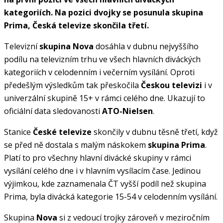
kategoriích. Na pozici dvojky se posunula skupina
Prima, Česká televize skončila třetí.
Televizní
skupina Nova
dosáhla v dubnu nejvyššího
podílu na televizním trhu ve všech hlavních diváckých
kategoriích v celodenním i večerním vysílání. Oproti
předešlým výsledkům tak přeskočila
Českou televizi
i v
univerzální skupině 15+ v rámci celého dne. Ukazují to
oficiální data sledovanosti
ATO-Nielsen
.
Stanice
České televize
skončily v dubnu těsně třetí, když
se před ně dostala s malým náskokem
skupina Prima
.
Platí to pro všechny hlavní divácké skupiny v rámci
vysílání celého dne i v hlavním vysílacím čase. Jedinou
výjimkou, kde zaznamenala ČT vyšší podíl než skupina
Prima, byla divácká kategorie 15-54 v celodenním vysílání.
Skupina
Nova
si z vedoucí trojky zároveň v meziročním