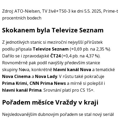
Zdroj: ATO-Nielsen, TV živě+TS0-3 ke dni 5.5. 2025, Prime
procentních bodech
Skokanem byla Televize Seznam
Z jednotlivých stanic si meziroční nejvyšší přírůstek
podílu připsala
Televize Seznam
(+0,69 pb. na 2,35 %).
Dařilo se i zpravodajské
ČT24
(+0,4 pb. na 4,37 %).
Rovnoměrně pak podíl navýšily především stanice
skupiny N
o
va, konkrétně
hlavní kanál Nova
a tematické
Nova Cinema
a
Nova Lady
. V růstu také pokračuje
Prima Krimi, CNN Prima News
a mírně si polepšil i
hlavni kanál Prima
. Srovnání platí pro CS 15+.
Pořadem měsíce Vraždy v kraji
Nejsledovanějším dubnovým pořadem se stal nový seriál