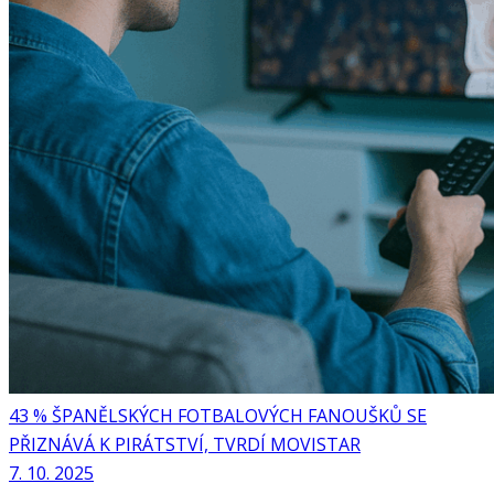
43 % ŠPANĚLSKÝCH FOTBALOVÝCH FANOUŠKŮ SE
PŘIZNÁVÁ K PIRÁTSTVÍ, TVRDÍ MOVISTAR
7. 10. 2025