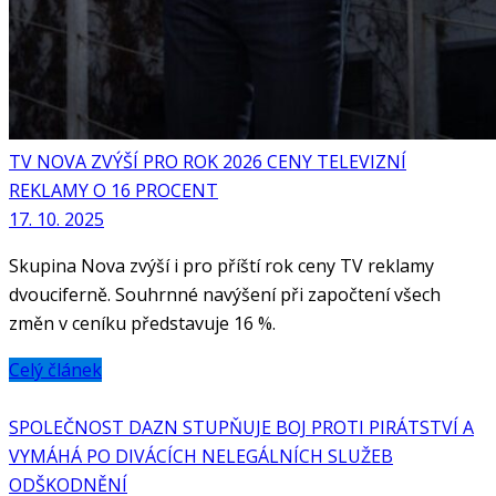
TV NOVA ZVÝŠÍ PRO ROK 2026 CENY TELEVIZNÍ
REKLAMY O 16 PROCENT
17. 10. 2025
Skupina Nova zvýší i pro příští rok ceny TV reklamy
dvouciferně. Souhrnné navýšení při započtení všech
změn v ceníku představuje 16 %.
Celý článek
SPOLEČNOST DAZN STUPŇUJE BOJ PROTI PIRÁTSTVÍ A
VYMÁHÁ PO DIVÁCÍCH NELEGÁLNÍCH SLUŽEB
ODŠKODNĚNÍ