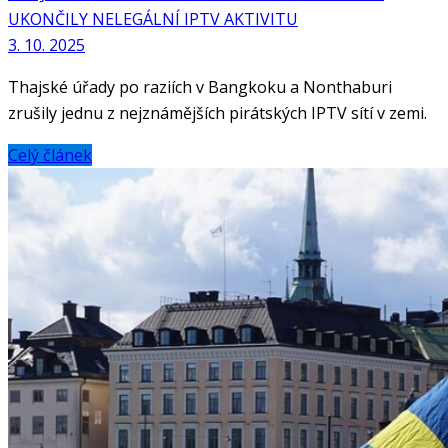
UKONČILY NELEGÁLNÍ IPTV AKTIVITU
3. 10. 2025
Thajské úřady po raziích v Bangkoku a Nonthaburi
zrušily jednu z nejznámějších pirátských IPTV sítí v zemi.
Celý článek