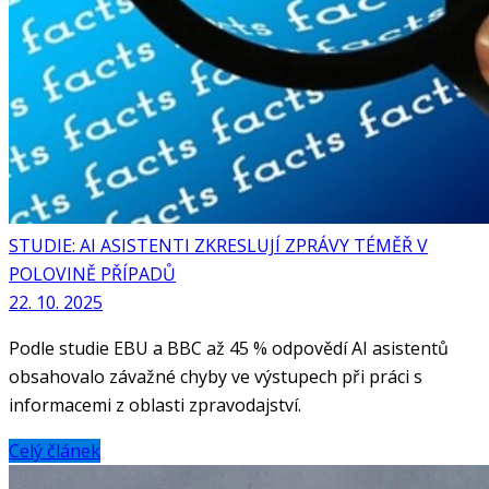
STUDIE: AI ASISTENTI ZKRESLUJÍ ZPRÁVY TÉMĚŘ V
POLOVINĚ PŘÍPADŮ
22. 10. 2025
Podle studie EBU a BBC až 45 % odpovědí AI asistentů
obsahovalo závažné chyby ve výstupech při práci s
informacemi z oblasti zpravodajství.
Celý článek