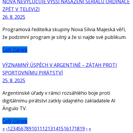
NOVA NEVYLUČUJE VYŠŠÍ NASAZENÍ SERIÁLU ORDINACE
ZPĚT V TELEVIZI
26. 8. 2025
Programová ředitelka skupiny Nova Silvia Majeská věří,
že podzimní program je silný a že si najde své publikum.
Celý článek
VÝZNAMNÝ ÚSPĚCH V ARGENTINĚ – ZÁTAH PROTI
SPORTOVNÍMU PIRÁTSTVÍ
25. 8. 2025
Argentinské úřady v rámci rozsáhlého boje proti
digitálnímu pirátství zatkly údajného zakladatele Al
Ángulo TV.
Celý článek
«
‹
1
2
3
4
5
6
7
8
9
10
11
12
13
14
15
16
17
18
19
›
»