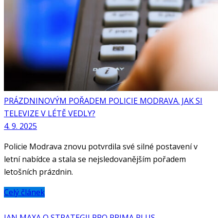
PRÁZDNINOVÝM POŘADEM POLICIE MODRAVA. JAK SI
TELEVIZE V LÉTĚ VEDLY?
4. 9. 2025
Policie Modrava znovu potvrdila své silné postavení v
letní nabídce a stala se nejsledovanějším pořadem
letošních prázdnin.
Celý článek
JAN MAXA O STRATEGII PRO PRIMA PLUS