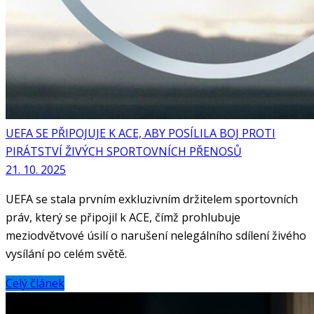
UEFA SE PŘIPOJUJE K ACE, ABY POSÍLILA BOJ PROTI
PIRÁTSTVÍ ŽIVÝCH SPORTOVNÍCH PŘENOSŮ
21. 10. 2025
UEFA se stala prvním exkluzivním držitelem sportovních
práv, který se připojil k ACE, čímž prohlubuje
meziodvětvové úsilí o narušení nelegálního sdílení živého
vysílání po celém světě.
Celý článek