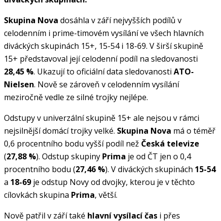
Skupina Nova
dosáhla v září nejvyšších podílů v
celodenním i prime-timovém vysílání ve všech hlavních
diváckých skupinách 15+, 15-54 i 18-69. V širší skupině
15+ představoval její celodenní podíl na sledovanosti
28,45 %
. Ukazují to oficiální data sledovanosti
ATO-
Nielsen
. Nově se zároveň v celodenním vysílání
meziročně vedle ze silné trojky nejlépe.
Odstupy v univerzální skupině 15+ ale nejsou v rámci
nejsilnější domácí trojky velké.
Skupina Nova
má o téměř
0,6 procentního bodu vyšší podíl než
Česká televize
(
27,88 %
). Odstup skupiny
Prima
je od ČT jen o 0,4
procentního bodu (
27,46 %
). V diváckých skupinách
15-54
a
18-69
je odstup Novy od dvojky, kterou je v těchto
cílovkách skupina
Prima
, větší.
Nově patřil v září také
hlavní vysílací čas
i přes