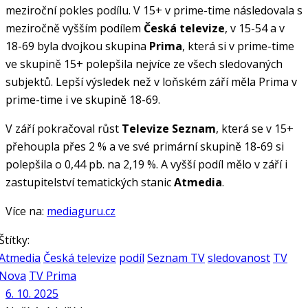
meziroční pokles podílu. V 15+ v prime-time následovala s
meziročně vyšším podílem
Česká televize
, v 15-54 a v
18-69 byla dvojkou skupina
Prima
, která si v prime-time
ve skupině 15+ polepšila nejvíce ze všech sledovaných
subjektů. Lepší výsledek než v loňském září měla Prima v
prime-time i ve skupině 18-69.
V září pokračoval růst
Televize Seznam
, která se v 15+
přehoupla přes 2 % a ve své primární skupině 18-69 si
polepšila o 0,44 pb. na 2,19 %. A vyšší podíl mělo v září i
zastupitelství tematických stanic
Atmedia
.
Více na:
mediaguru.cz
Štítky:
Atmedia
Česká televize
podíl
Seznam TV
sledovanost
TV
Nova
TV Prima
6. 10. 2025