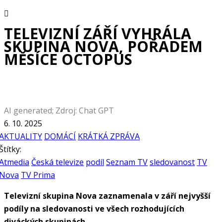
TELEVIZNÍ ZÁŘÍ VYHRÁLA
SKUPINA NOVA, POŘADEM
MĚSÍCE OCTOPUS
AI generated; Zdroj: Chat GPT
6. 10. 2025
AKTUALITY
DOMÁCÍ
KRÁTKÁ ZPRÁVA
Štítky:
Atmedia
Česká televize
podíl
Seznam TV
sledovanost
TV
Nova
TV Prima
Televizní skupina Nova zaznamenala v září nejvyšší
podíly na sledovanosti ve všech rozhodujících
diváckých skupinách.