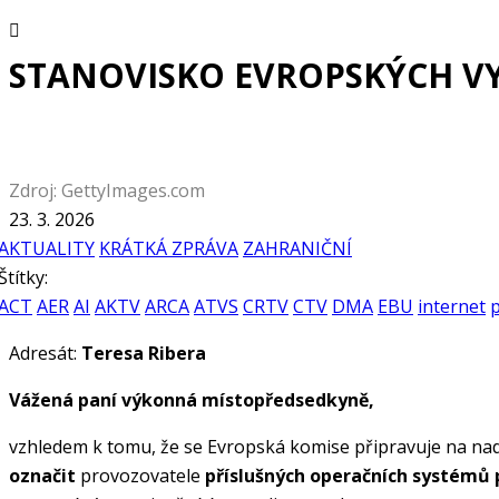
STANOVISKO EVROPSKÝCH VY
Zdroj: GettyImages.com
23. 3. 2026
AKTUALITY
KRÁTKÁ ZPRÁVA
ZAHRANIČNÍ
Štítky:
ACT
AER
AI
AKTV
ARCA
ATVS
CRTV
CTV
DMA
EBU
internet
p
Adresát:
Teresa Ribera
Vážená paní výkonná místopředsedkyně,
vzhledem k tomu, že se Evropská komise připravuje na nad
označit
provozovatele
příslušných operačních systémů 