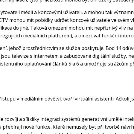
kytovateli médií a koncovými uživateli, a mohou tak významn
 CTV mohou mít pobídky udržet koncové uživatele ve svém v
ikace do jiné. Taková omezení mohou mít nepříznivý vliv na
gujících mediálních platforem), a omezovat funkční interop
ízení, jehož prostřednictvím se služba poskytuje. Bod 14 odů
sou televize s internetem a zabudované digitální služby, ne
istentního uplatňování článků 5 a 6 a umožňuje strážcům pří
stupu v mediálním odvětví, tvoří virtuální asistenti. Ačkoli
e rozvíjí a sílí díky integraci systémů generativní umělé int
jí a přebírají nové funkce, které nemusely být při tvorbě ná