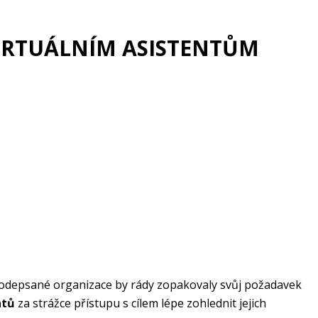
VIRTUÁLNÍM ASISTENTŮM
podepsané organizace by rády zopakovaly svůj požadavek
entů
za strážce přístupu s cílem lépe zohlednit jejich