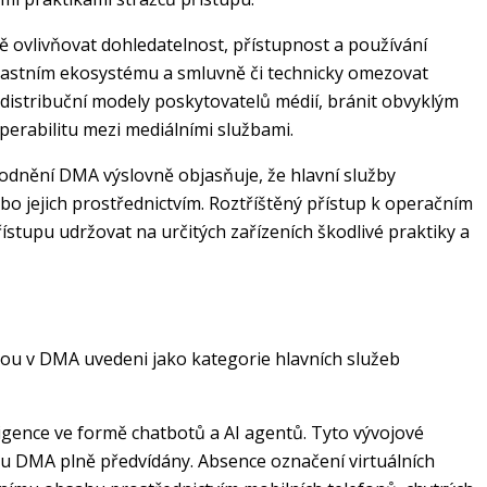
ě ovlivňovat dohledatelnost, přístupnost a používání
lastním ekosystému a smluvně či technicky omezovat
 distribuční modely poskytovatelů médií, bránit obvyklým
erabilitu mezi mediálními službami.
vodnění DMA výslovně objasňuje, že hlavní služby
bo jejich prostřednictvím. Roztříštěný přístup k operačním
stupu udržovat na určitých zařízeních škodlivé praktiky a
 jsou v DMA uvedeni jako kategorie hlavních služeb
eligence ve formě chatbotů a AI agentů. Tyto vývojové
vrhu DMA plně předvídány. Absence označení virtuálních