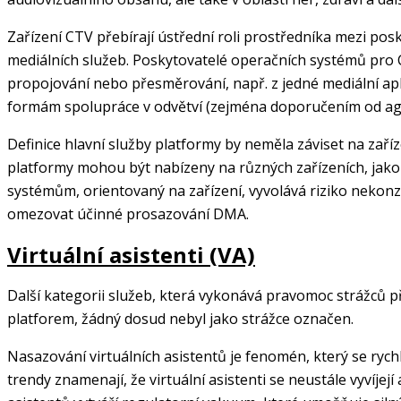
Zařízení CTV přebírají ústřední roli prostředníka mezi pos
mediálních služeb. Poskytovatelé operačních systémů pro
propojování nebo přesměrování, např. z jedné mediální apl
formám spolupráce v odvětví (zejména doporučením od agre
Definice hlavní služby platformy by neměla záviset na zař
platformy mohou být nabízeny na různých zařízeních, jako j
systémům, orientovaný na zařízení, vyvolává riziko nekonz
omezovat účinné prosazování DMA.
Virtuální asistenti (VA)
Další kategorii služeb, která vykonává pravomoc strážců pří
platforem, žádný dosud nebyl jako strážce označen.
Nasazování virtuálních asistentů je fenomén, který se rychl
trendy znamenají, že virtuální asistenti se neustále vyvíje