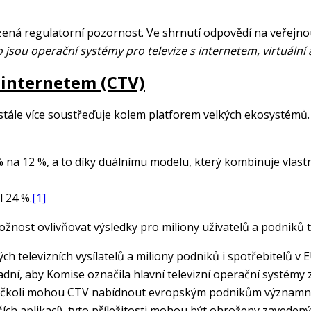
ná regulatorní pozornost. Ve shrnutí odpovědí na veřejno
 jsou operační systémy pro televize s internetem, virtuální a
s internetem (CTV)
 stále více soustřeďuje kolem platforem velkých ekosystémů
na 12 %, a to díky duálnímu modelu, který kombinuje vlastn
l 24 %.
[1]
nost ovlivňovat výsledky pro miliony uživatelů a podniků tí
 televizních vysílatelů a miliony podniků i spotřebitelů v EU
dní, aby Komise označila hlavní televizní operační systémy za
čkoli mohou CTV nabídnout evropským podnikům významné pří
lších aplikací), tyto příležitosti mohou být ohroženy zaveden