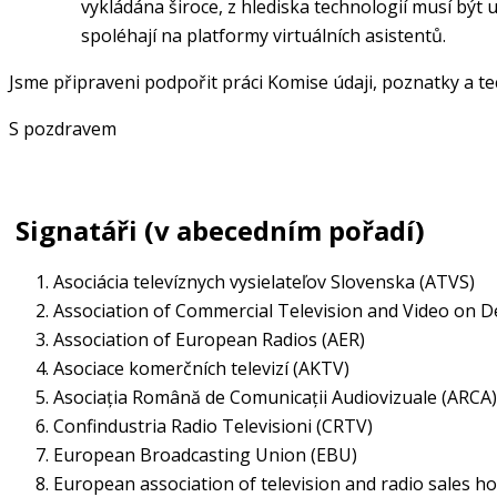
vykládána široce, z hlediska technologií musí bý
spoléhají na platformy virtuálních asistentů.
Jsme připraveni podpořit práci Komise údaji, poznatky a tec
S pozdravem
Signatáři (v abecedním pořadí)
Asociácia televíznych vysielateľov Slovenska (ATVS)
Association of Commercial Television and Video on D
Association of European Radios (AER)
Asociace komerčních televizí (AKTV)
Asociația Română de Comunicații Audiovizuale (ARCA)
Confindustria Radio Televisioni (CRTV)
European Broadcasting Union (EBU)
European association of television and radio sales ho