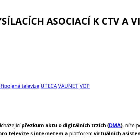
SÍLACÍCH ASOCIACÍ K CTV A 
řipojená televize
UTECA
VAUNET
VOP
cházející
přezkum aktu o digitálních trzích (
DMA
)
, níže 
pro televize s internetem a
platforem
virtuálních asist