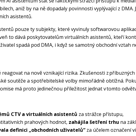
ým AI asistentům stát se faktickými strážci přístupu k medi
ech, aniž by na ně dopadaly povinnosti vyplývající z DMA. 
ích asistentů.
tentů pouze ty subjekty, které vyvinuly softwarovou aplikaci
ň to dává poskytovatelům virtuálních asistentů, kteří kontr
živatel spadá pod DMA, i když se samotný obchodní vztah n
eagovat na nově vznikající rizika. Zkušenosti z příbuzných 
ské soutěže a spotřebitelské volby mimořádně obtížná. Pok
 Komise má proto jedinečnou příležitost jednat v tomto odvět
émů CTV a virtuálních asistentů
za strážce přístupu,
ntitativních prahových hodnot,
zahájila šetření trhu
na zák
ala definici „obchodních uživatelů“
za účelem označení vir