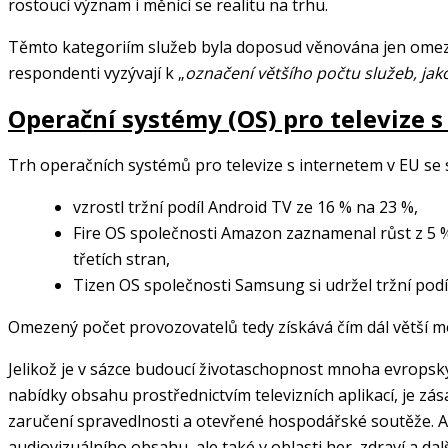
rostoucí význam i měnící se realitu na trhu.
Těmto kategoriím služeb byla doposud věnována jen omeze
respondenti vyzývají k „
označení většího počtu služeb, jako
Operační systémy (OS) pro televize 
Trh operačních systémů pro televize s internetem v EU se
vzrostl tržní podíl Android TV ze 16 % na 23 %,
Fire OS společnosti Amazon zaznamenal růst z 5 % 
třetích stran,
Tizen OS společnosti Samsung si udržel tržní podí
Omezený počet provozovatelů tedy získává čím dál větší mož
Jelikož je v sázce budoucí životaschopnost mnoha evropských
nabídky obsahu prostřednictvím televizních aplikací, je zása
zaručení spravedlnosti a otevřené hospodářské soutěže. A
audiovizuálního obsahu, ale také v oblasti her, zdraví a da