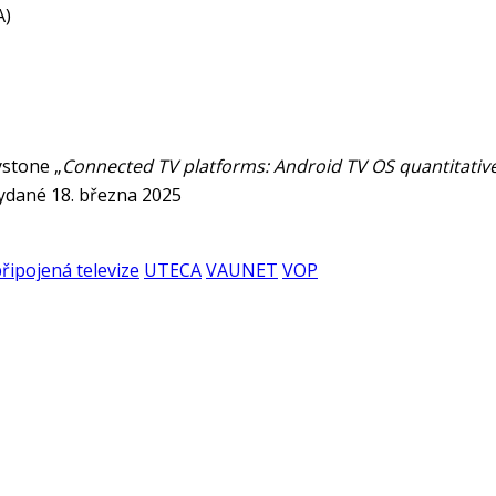
A)
ystone „
Connected TV platforms: Android TV OS quantitative
dané 18. března 2025
řipojená televize
UTECA
VAUNET
VOP