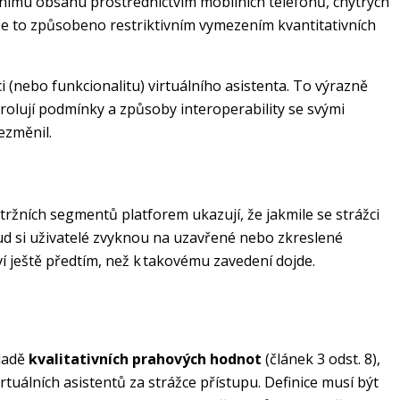
álnímu obsahu prostřednictvím mobilních telefonů, chytrých
Je to způsobeno restriktivním vymezením kvantitativních
 (nebo funkcionalitu) virtuálního asistenta. To výrazně
olují podmínky a způsoby interoperability se svými
ezměnil.
tržních segmentů platforem ukazují, že jakmile se strážci
ud si uživatelé zvyknou na uzavřené nebo zkreslené
ví ještě předtím, než k takovému zavedení dojde.
ladě
kvalitativních prahových hodnot
(článek 3 odst. 8),
tuálních asistentů za strážce přístupu. Definice musí být