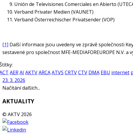
Unión de Televisiones Comerciales en Abierto (UTEC
Verband Privater Medien (VAUNET)
Verband Österreichischer Privatsender (VOP)
[1]
Další informace jsou uvedeny ve zprávě společnosti Ke
sestavené pro společnost MFE-MEDIAFOREUROPE N.V. a vy
Štítky:
ACT
AER
AI
AKTV
ARCA
ATVS
CRTV
CTV
DMA
EBU
internet
p
23. 3. 2026
Načítání dalších...
AKTUALITY
© AKTV 2026