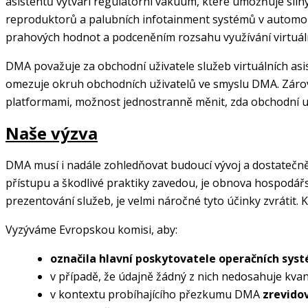
asistentů vytváří regulatorní vakuum, které umožňuje siln
reproduktorů a palubních infotainment systémů v automobil
prahových hodnot a podceněním rozsahu využívání virtuáln
DMA považuje za obchodní uživatele služeb virtuálních asis
omezuje okruh obchodních uživatelů ve smyslu DMA. Zárove
platformami, možnost jednostranně měnit, zda obchodní u
Naše výzva
DMA musí i nadále zohledňovat budoucí vývoj a dostatečně r
přístupu a škodlivé praktiky zavedou, je obnova hospodář
prezentování služeb, je velmi náročné tyto účinky zvrátit.
Vyzýváme Evropskou komisi, aby:
označila hlavní poskytovatele operačních syst
v případě, že údajně žádný z nich nedosahuje kva
v kontextu probíhajícího přezkumu DMA
zrevidov