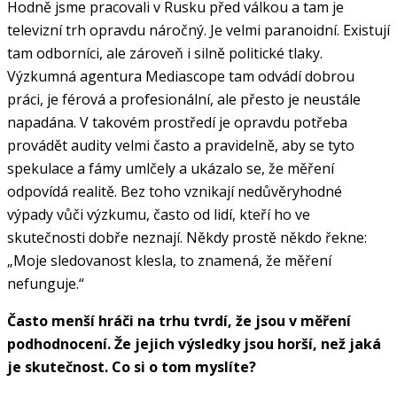
Hodně jsme pracovali v Rusku před válkou a tam je
televizní trh opravdu náročný. Je velmi paranoidní. Existují
tam odborníci, ale zároveň i silně politické tlaky.
Výzkumná agentura Mediascope tam odvádí dobrou
práci, je férová a profesionální, ale přesto je neustále
napadána. V takovém prostředí je opravdu potřeba
provádět audity velmi často a pravidelně, aby se tyto
spekulace a fámy umlčely a ukázalo se, že měření
odpovídá realitě. Bez toho vznikají nedůvěryhodné
výpady vůči výzkumu, často od lidí, kteří ho ve
skutečnosti dobře neznají. Někdy prostě někdo řekne:
„Moje sledovanost klesla, to znamená, že měření
nefunguje.“
Často menší hráči na trhu tvrdí, že jsou v měření
podhodnocení. Že jejich výsledky jsou horší, než jaká
je skutečnost. Co si o tom myslíte?