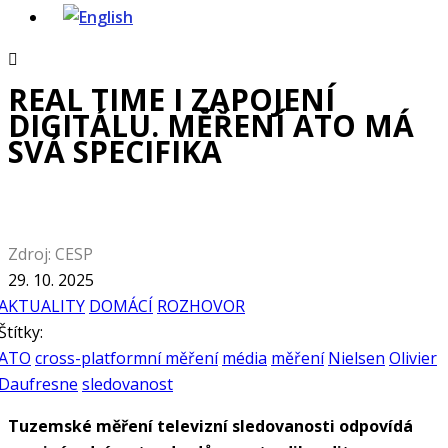
REAL TIME I ZAPOJENÍ
DIGITÁLU. MĚŘENÍ ATO MÁ
SVÁ SPECIFIKA
Zdroj: CESP
29. 10. 2025
AKTUALITY
DOMÁCÍ
ROZHOVOR
Štítky:
ATO
cross-platformní měření
média
měření
Nielsen
Olivier
Daufresne
sledovanost
Tuzemské měření televizní sledovanosti odpovídá