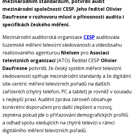
mezinárodním standardům, potvrdil audit
mezinárodní společnosti CESP. Jeho ředitel Olivier
Daufresne v rozhovoru mluví o přínosnosti auditu i
specifikách českého měření.
Mezinárodní auditorská organizace
CESP
auditovala
tuzemské měření televizní sledovanosti a videobsahu
realizovaného agenturou
Nielsen
pro
Asociaci
televizních organizací
(ATO). Ředitel CESP
Olivier
Daufresne
potvrdil, že český systém měření televizní
sledovanosti splňuje mezinárodní standardy a že digitální
site-centric měření televizních pořadů na dalších
zařízeních (chytrý telefon, PC a tablet) je rovněž v souladu
s nejlepší praxí. Auditní zpráva zároveň obsahuje
konkrétní doporučení pro další zlepšení a rozvoj,
zejména pokud jde o přiřazování demografických profilů
a odhad spolu-sledujících na chytré televizi v rámci
digitálního měření televizních pořadů.