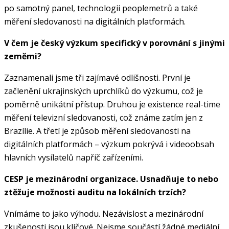
po samotný panel, technologii peoplemetrů a také
měření sledovanosti na digitálních platformách.
V čem je český výzkum specifický v porovnání s jinými
zeměmi?
Zaznamenali jsme tři zajímavé odlišnosti. První je
začlenění ukrajinských uprchlíků do výzkumu, což je
poměrně unikátní přístup. Druhou je existence real-time
měření televizní sledovanosti, což známe zatím jen z
Brazílie. A třetí je způsob měření sledovanosti na
digitálních platformách – výzkum pokrývá i videoobsah
hlavních vysílatelů napříč zařízeními.
CESP je mezinárodní organizace. Usnadňuje to nebo
ztěžuje možnosti auditu na lokálních trzích?
Vnímáme to jako výhodu. Nezávislost a mezinárodní
zkušenosti jsou klíčové. Nejsme součástí žádné mediální