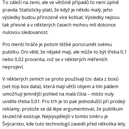
To záleží na zemi, ale ve většině případů to není úplně
pravda. Statisticky platí, že když je někdo malý, jeho
výsledky budou přirozeně více kolísat. Výsledky nejsou
tak přesné a v některých časech mohou mít dokonce
nulovou sledovanost.
Pro menší hráče je potom těžké porozumět svému
publiku. Oni vědí, že nějaké mají, ale může to být třeba 0,1
nebo 0,02 procenta, což se v některých měřeních
neprojeví.
V některých zemích se proto používají tzv. data z boxů
(set-top box data), která mají větší objem a tím pádem
umožňují jemnější pohled na malá čísla – místo nuly
uvidíte třeba 0,01. Pro trh je to pak jednodušší při prodeji
reklamy, protože se dá lépe argumentovat, že publikum
skutečně existuje. Nejvyspělejší v tomto směru je
Švýcarsko, kde tuto technologii zavedli před několika lety.