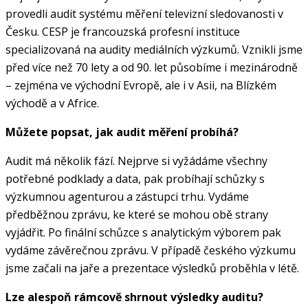
provedli audit systému měření televizní sledovanosti v
Česku. CESP je francouzská profesní instituce
specializovaná na audity mediálních výzkumů. Vznikli jsme
před více než 70 lety a od 90. let působíme i mezinárodně
– zejména ve východní Evropě, ale i v Asii, na Blízkém
východě a v Africe.
Můžete popsat, jak audit měření probíhá?
Audit má několik fází. Nejprve si vyžádáme všechny
potřebné podklady a data, pak probíhají schůzky s
výzkumnou agenturou a zástupci trhu. Vydáme
předběžnou zprávu, ke které se mohou obě strany
vyjádřit. Po finální schůzce s analytickým výborem pak
vydáme závěrečnou zprávu. V případě českého výzkumu
jsme začali na jaře a prezentace výsledků proběhla v létě.
Lze alespoň rámcově shrnout výsledky auditu?