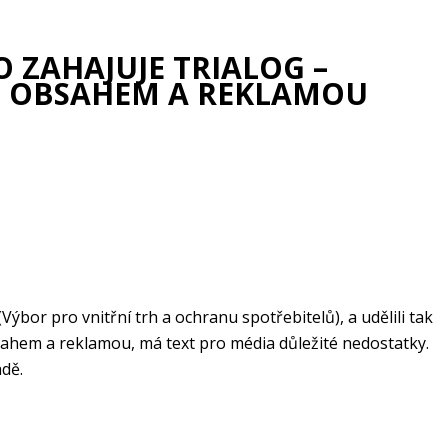
O ZAHAJUJE TRIALOG –
CH OBSAHEM A REKLAMOU
or pro vnitřní trh a ochranu spotřebitelů), a udělili tak
bsahem a reklamou, má text pro média důležité nedostatky.
adě.