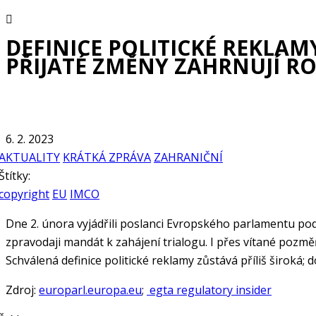
DEFINICE POLITICKÉ REKLAMY
PŘIJATÉ ZMĚNY ZAHRNUJÍ R
6. 2. 2023
AKTUALITY
KRÁTKÁ ZPRÁVA
ZAHRANIČNÍ
Štítky:
copyright
EU
IMCO
Dne 2. února vyjádřili poslanci Evropského parlamentu pod
zpravodaji mandát k zahájení trialogu. I přes vítané pozm
Schválená definice politické reklamy zůstává příliš široká
Zdroj:
europarl.europa.eu
;
egta regulatory insider