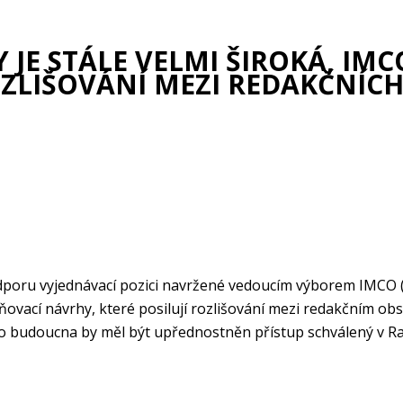
 JE STÁLE VELMI ŠIROKÁ, IMC
OZLIŠOVÁNÍ MEZI REDAKČNÍ
poru vyjednávací pozici navržené vedoucím výborem IMCO (Výb
ěňovací návrhy, které posilují rozlišování mezi redakčním o
; do budoucna by měl být upřednostněn přístup schválený v R