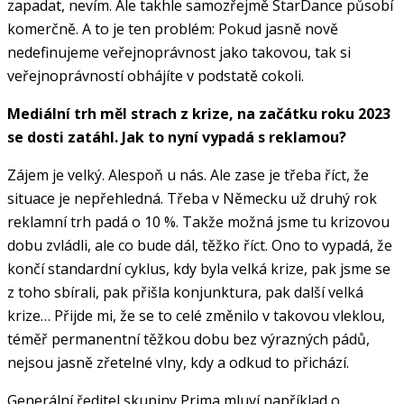
zapadat, nevím. Ale takhle samozřejmě StarDance působí
komerčně. A to je ten problém: Pokud jasně nově
nedefinujeme veřejnoprávnost jako takovou, tak si
veřejnoprávností obhájíte v podstatě cokoli.
Mediální trh měl strach z krize, na začátku roku 2023
se dosti zatáhl. Jak to nyní vypadá s reklamou?
Zájem je velký. Alespoň u nás. Ale zase je třeba říct, že
situace je nepřehledná. Třeba v Německu už druhý rok
reklamní trh padá o 10 %. Takže možná jsme tu krizovou
dobu zvládli, ale co bude dál, těžko říct. Ono to vypadá, že
končí standardní cyklus, kdy byla velká krize, pak jsme se
z toho sbírali, pak přišla konjunktura, pak další velká
krize… Přijde mi, že se to celé změnilo v takovou vleklou,
téměř permanentní těžkou dobu bez výrazných pádů,
nejsou jasně zřetelné vlny, kdy a odkud to přichází.
Generální ředitel skupiny Prima mluví například o