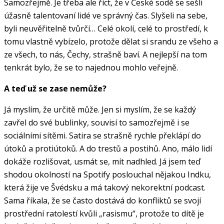
Samozřejmě. Je třeba ale říct, že v České sodě se sešli
úžasně talentovaní lidé ve správný čas. Slyšeli na sebe,
byli neuvěřitelně tvůrčí… Celé okolí, celé to prostředí, k
tomu vlastně vybízelo, protože dělat si srandu ze všeho a
ze všech, to nás, Čechy, strašně baví. A nejlepší na tom
tenkrát bylo, že se to najednou mohlo veřejně.
A teď už se zase nemůže?
Já myslím, že určitě může. Jen si myslím, že se každý
zavřel do své bublinky, souvisí to samozřejmě i se
sociálními sítěmi. Satira se strašně rychle překlápí do
útoků a protiútoků. A do trestů a postihů. Ano, málo lidí
dokáže rozlišovat, usmát se, mít nadhled. Já jsem teď
shodou okolností na Spotify poslouchal nějakou Indku,
která žije ve Švédsku a má takový nekorektní podcast.
Sama říkala, že se často dostává do konfliktů se svojí
prostřední ratolestí kvůli „rasismu“, protože to dítě je