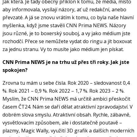
Jak která. Je tady obecný příklon k tomu, že média, místo
aby informovala, vysílají názory, ať už redakční, anebo
převzaté. A já se znovu vrátím k tomu, co byla naše hlavní
myšlenka, když jsme stavěli CNN Prima NEWS. Názory
jsou různé, je to boxerský souboj, a vy jako médium jste
rozhodčí. Přece se nemůžete vydat do ringu a jít boxovat
za jednu stranu. Vy to musíte jako médium jen pískat.
CNN Prima NEWS je na trhu už přes tři roky. Jak jste
spokojen?
Zrovna tu mám u sebe čísla. Rok 2020 – sledovanost 0,4
%. Rok 2021 – 0,9 %. Rok 2022 – 1,7 %. Rok 2023 – 2 %.
Myslím, že CNN Prima NEWS má určitě ambici přeskočit
časem ČT24. Nám se daří dělat atraktivní zpravodajství. V
dobrém slova smyslu. Atraktivní obsah. Rychle, zábavně,
vysvětlovacím způsobem, ale i dostatečně poutavě –
plazmy, Magic Wally, využití 3D grafik a dalších moderních