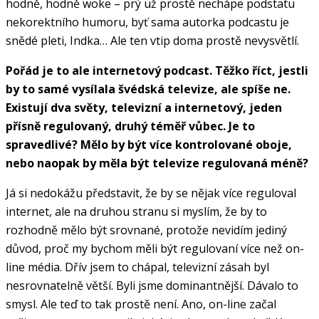
hodně, hodně woke – prý už prostě nechápe podstatu
nekorektního humoru, byť sama autorka podcastu je
snědé pleti, Indka… Ale ten vtip doma prostě nevysvětlí.
Pořád je to ale internetový podcast. Těžko říct, jestli
by to samé vysílala švédská televize, ale spíše ne.
Existují dva světy, televizní a internetový, jeden
přísně regulovaný, druhý téměř vůbec. Je to
spravedlivé? Mělo by být více kontrolované oboje,
nebo naopak by měla být televize regulovaná méně?
Já si nedokážu představit, že by se nějak více reguloval
internet, ale na druhou stranu si myslím, že by to
rozhodně mělo být srovnané, protože nevidím jediný
důvod, proč my bychom měli být regulovaní více než on-
line média. Dřív jsem to chápal, televizní zásah byl
nesrovnatelně větší. Byli jsme dominantnější. Dávalo to
smysl. Ale teď to tak prostě není. Ano, on-line začal