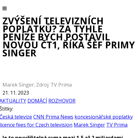
ZVÝŠENÍ TELEVIZNÍCH
POPLATKŮ? ZA TYHLE
PENÍZE BYCH POSTAVIL
NOVOU ČT1, ŘÍKÁ ŠÉF PRIMY
SINGER
Marek Singer; Zdroj: TV Prima
21. 11. 2023
AKTUALITY
DOMÁCÍ
ROZHOVOR
Štítky:
Česká televize
CNN Prima News
koncesionářské poplatky
licence fees for Czech television
Marek Singer
TV Prima
Je to neuvěřitelná suma mezi 1,5 až 2 miliardami