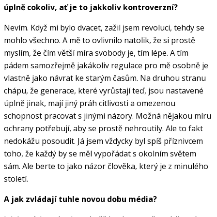
úplně cokoliv, ať je to jakkoliv kontroverzní?
Nevím. Když mi bylo dvacet, zažil jsem revoluci, tehdy se
mohlo všechno. A mě to ovlivnilo natolik, že si prostě
myslím, že čím větší míra svobody je, tím lépe. A tím
pádem samozřejmě jakákoliv regulace pro mě osobně je
vlastně jako návrat ke starým časům. Na druhou stranu
chápu, že generace, které vyrůstají teď, jsou nastavené
úplně jinak, mají jiný práh citlivosti a omezenou
schopnost pracovat s jinými názory. Možná nějakou míru
ochrany potřebují, aby se prostě nehroutily. Ale to fakt
nedokážu posoudit. Já jsem vždycky byl spíš příznivcem
toho, že každý by se měl vypořádat s okolním světem
sám. Ale berte to jako názor člověka, který je z minulého
století.
A jak zvládají tuhle novou dobu média?