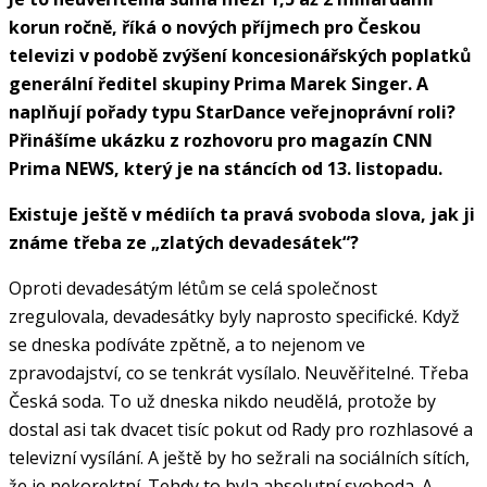
korun ročně, říká o nových příjmech pro Českou
televizi v podobě zvýšení koncesionářských poplatků
generální ředitel skupiny Prima Marek Singer. A
naplňují pořady typu StarDance veřejnoprávní roli?
Přinášíme ukázku z rozhovoru pro magazín CNN
Prima NEWS, který je na stáncích od 13. listopadu.
Existuje ještě v médiích ta pravá svoboda slova, jak ji
známe třeba ze „zlatých devadesátek“?
Oproti devadesátým létům se celá společnost
zregulovala, devadesátky byly naprosto specifické. Když
se dneska podíváte zpětně, a to nejenom ve
zpravodajství, co se tenkrát vysílalo. Neuvěřitelné. Třeba
Česká soda. To už dneska nikdo neudělá, protože by
dostal asi tak dvacet tisíc pokut od Rady pro rozhlasové a
televizní vysílání. A ještě by ho sežrali na sociálních sítích,
že je nekorektní. Tehdy to byla absolutní svoboda. A