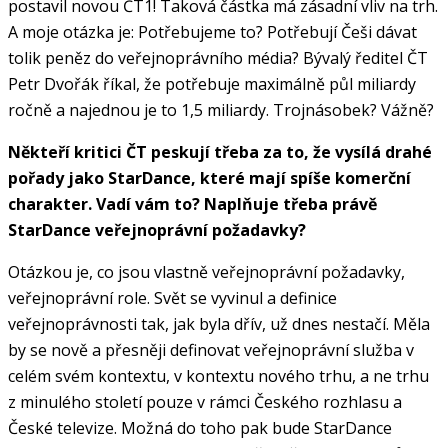
postavil novou ČT1! Taková částka má zásadní vliv na trh.
A moje otázka je: Potřebujeme to? Potřebují Češi dávat
tolik peněz do veřejnoprávního média? Bývalý ředitel ČT
Petr Dvořák říkal, že potřebuje maximálně půl miliardy
ročně a najednou je to 1,5 miliardy. Trojnásobek? Vážně?
Někteří kritici ČT peskují třeba za to, že vysílá drahé
pořady jako StarDance, které mají spíše komerční
charakter. Vadí vám to? Naplňuje třeba právě
StarDance veřejnoprávní požadavky?
Otázkou je, co jsou vlastně veřejnoprávní požadavky,
veřejnoprávní role. Svět se vyvinul a definice
veřejnoprávnosti tak, jak byla dřív, už dnes nestačí. Měla
by se nově a přesněji definovat veřejnoprávní služba v
celém svém kontextu, v kontextu nového trhu, a ne trhu
z minulého století pouze v rámci Českého rozhlasu a
České televize. Možná do toho pak bude StarDance