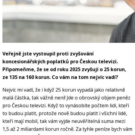
Veřejně jste vystoupil proti zvyšování
koncesionářských poplatků pro Českou televizi.
Připomeňme, že se od roku 2025 zvyšují o 25 korun,
ze 135 na 160 korun. Co vám na tom nejvíc vadí?
Nejvíc mi vadí, že i když 25 korun vypadá jako relativně
malá částka, tak vážně není! Jde o obrovský objem peněz
pro Českou televizi. Když to vynásobíte počtem lidí, kteří
to budou platit, protože nově budou platit i všichni lidé,
kteří mají mobil, tak vám vyjde neuvěřitelná suma mezi
1,5 až 2 miliardami korun ročně. Za tyhle peníze bych vám