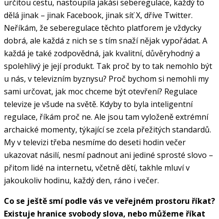
určitou cestu, nastoupila jakási seberegulace, každý to
dělá jinak – jinak Facebook, jinak síť X, dříve Twitter.
Neříkám, že seberegulace těchto platforem je vždycky
dobrá, ale každá z nich se s tím snaží nějak vypořádat. A
každá je také zodpovědná, jak kvalitní, důvěryhodný a
spolehlivý je její produkt. Tak proč by to tak nemohlo být
u nás, v televizním byznysu? Proč bychom si nemohli my
sami určovat, jak moc chceme být otevření? Regulace
televize je všude na světě. Kdyby to byla inteligentní
regulace, říkám proč ne. Ale jsou tam vyloženě extrémní
archaické momenty, týkající se zcela přežitých standardů.
My v televizi třeba nesmíme do deseti hodin večer
ukazovat násilí, nesmí padnout ani jediné sprosté slovo –
přitom lidé na internetu, včetně dětí, takhle mluví v
jakoukoliv hodinu, každý den, ráno i večer.
Co se ještě smí podle vás ve veřejném prostoru říkat?
Existuje hranice svobody slova, nebo můžeme říkat