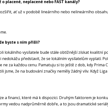
 už o placené, neplacené nebo FAST kanály?
ozšířit, ať už v podobě lineárního nebo nelineárního obsahu.
eme.
e byste s ním přišli?
lokálního vysílatele bude stále obtížnější získat kvalitní p
i nedokážu představit, že se lokálním vysílatelům vyplatí. P
 ne za každou cenu. Pamatuju si to ještě z dob, kdy Prima Co
i jsme, že na budování značky neměly žádný vliv. Když Liga m
e a financí, které má k dispozici. Druhým faktorem je konkur
formy vedou nadprůměrně dobře, a to jsou dramatické seriál