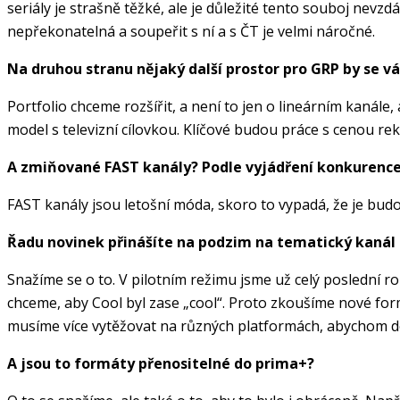
seriály je strašně těžké, ale je důležité tento souboj ne
nepřekonatelná a soupeřit s ní a s ČT je velmi náročné.
Na druhou stranu nějaký další prostor pro GRP by se v
Portfolio chceme rozšířit, a není to jen o lineárním kanále
model s televizní cílovkou. Klíčové budou práce s cenou re
A zmiňované FAST kanály? Podle vyjádření konkurence 
FAST kanály jsou letošní móda, skoro to vypadá, že je budou
Řadu novinek přinášíte na podzim na tematický kanál 
Snažíme se o to. V pilotním režimu jsme už celý poslední r
chceme, aby Cool byl zase „cool“. Proto zkoušíme nové formá
musíme více vytěžovat na různých platformách, abychom d
A jsou to formáty přenositelné do prima+?