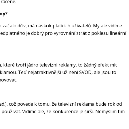
bráceně.
amy?
začalo dřív, má náskok platících uživatelů. My ale vidíme
edplatného je dobrý pro vyrovnání ztrát z poklesu lineární
 které tvoří jádro televizní reklamy, to žádný efekt mít
reklamou. Teď nejatraktivnější už není SVOD, ale jsou to
novovat.
d.), což povede k tomu, že televizní reklama bude rok od
l používat. Vidíme ale, že konkurence je širší. Nemyslím tím