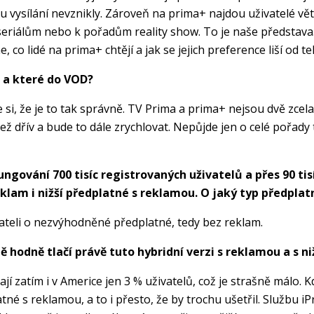
 vysílání nevznikly. Zároveň na prima+ najdou uživatelé větš
seriálům nebo k pořadům reality show. To je naše představa
co lidé na prima+ chtějí a jak se jejich preference liší od tel
u a které do VOD?
íme si, že je to tak správně. TV Prima a prima+ nejsou dvě z
ív a bude to dále zrychlovat. Nepůjde jen o celé pořady tak, 
ngování 700 tisíc registrovaných uživatelů a přes 90 tis
eklam i nižší předplatné s reklamou. O jaký typ předplat
vateli o nezvýhodněné předplatné, tedy bez reklam.
hodně tlačí právě tuto hybridní verzi s reklamou a s ni
í zatím i v Americe jen 3 % uživatelů, což je strašně málo. Kd
né s reklamou, a to i přesto, že by trochu ušetřil. Službu i