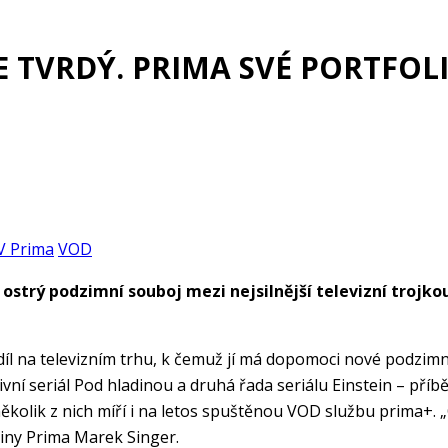
E TVRDÝ. PRIMA SVÉ PORTFOLI
V Prima
VOD
ostrý podzimní souboj mezi nejsilnější televizní trojk
odíl na televizním trhu, k čemuž jí má dopomoci nové podzi
ní seriál Pod hladinou a druhá řada seriálu Einstein – příbě
lik z nich míří i na letos spuštěnou VOD službu prima+. „Od 
upiny Prima Marek Singer.