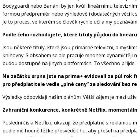
Bodyguardi nebo Banáni by jen kvůli lineárnímu televiznímu
formou předpremiér nebo výhledově i dodatečných věcí k 
Je to proces, ve kterém se člověk rychle učí a my poznáváme, 
Podle čeho rozhodujete, které tituly půjdou do lineár
Jsou některé tituly, které jsou primárně televizní, a mysl
knihovny. S obsahem se ale pracuje mnohem dynamičtěji než dř
budou dostupné na jiných platformách. To všechno přijde.
Na začátku srpna jste na prima+ evidovali za půl rok fu
pro předplatitele vedle „plné ceny“ za sledování bez r
Výsledky odpovídají našim plánům. Větší zájem je mezi uži
Zahraniční konkurence, konkrétně Netflix, momentálně 
Poslední čísla Netflixu ukazují, že předplatné s reklamou maj
podle mě hodně těžké přesvědčit ho, aby přešel na předplat