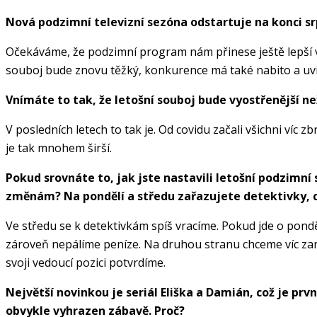
Nová podzimní televizní sezóna odstartuje na konci sr
Očekáváme, že podzimní program nám přinese ještě lepší výs
souboj bude znovu těžký, konkurence má také nabito a uvid
Vnímáte to tak, že letošní souboj bude vyostřenější ne
V posledních letech to tak je. Od covidu začali všichni víc z
je tak mnohem širší.
Pokud srovnáte to, jak jste nastavili letošní podzimní
změnám? Na pondělí a středu zařazujete detektivky, 
Ve středu se k detektivkám spíš vracíme. Pokud jde o pon
zároveň nepálíme peníze. Na druhou stranu chceme víc za
svoji vedoucí pozici potvrdíme.
Největší novinkou je seriál Eliška a Damián, což je pr
obvykle vyhrazen zábavě. Proč?