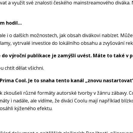
vzdávat a využít své znalosti českého mainstreamového diváka
ám hodil…
, ale i o dalších možnostech, jak obsah divákovi nabízet. Můž
klamy, vytrvalé investice do lokálního obsahu a zvyšování re
do výroční publikace je zamýšlí uvést. Máte to také v 
 chtít dělat všichni.
Prima Cool. Je to snaha tento kanál „znovu nastartovat
ok zkoušeli různé formáty autorské tvorby v žánru zábavy. C
ty i nadále, ale vidíme, že diváci Coolu mají například blízk
osáhli kýženého efektu.