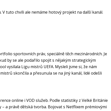
 V tuto chvíli ale nemáme hotový projekt na další kanál.
ortfolio sportovních práv, speciálně těch mezinárodních. Je
okud by se ale podařilo spojit s nějakým strategickým
ol vysílala Ligu mistrů UEFA. Mysleli jsme si, že nám
istrů skončila a přesunula se na jiný kanál, lidé odešli
ence online i VOD služeb. Podle statistiky z Velké Británie
y – a právě dětská tvorba. Bojovat s Netflixem prémiovými