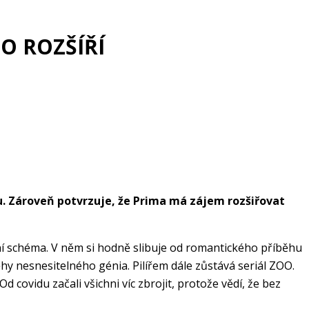
O ROZŠÍŘÍ
ou. Zároveň potvrzuje, že Prima má zájem rozšiřovat
mní schéma. V něm si hodně slibuje od romantického příběhu
hy nesnesitelného génia. Pilířem dále zůstává seriál ZOO.
covidu začali všichni víc zbrojit, protože vědí, že bez