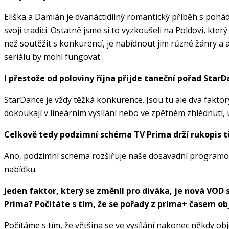
Eliška a Damián je dvanáctidílný romantický příběh s pohá
svoji tradici. Ostatně jsme si to vyzkoušeli na Poldovi, který
než soutěžit s konkurencí, je nabídnout jim různé žánry a
seriálu by mohl fungovat.
I přestože od poloviny října přijde taneční pořad Star
StarDance je vždy těžká konkurence. Jsou tu ale dva faktory.
dokoukají v lineárním vysílání nebo ve zpětném zhlédnutí, u
Celkově tedy podzimní schéma TV Prima drží rukopis t
Ano, podzimní schéma rozšiřuje naše dosavadní programová 
nabídku.
Jeden faktor, který se změnil pro diváka, je nová VOD
Prima? Počítáte s tím, že se pořady z prima+ časem obj
Počítáme s tím, že většina se ve vysílání nakonec někdy obje