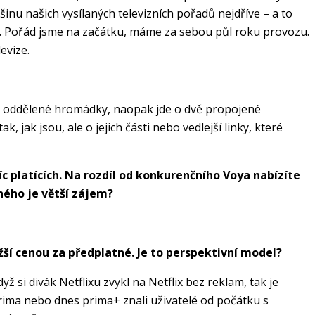
inu našich vysílaných televizních pořadů nejdříve – a to
. Pořád jsme na začátku, máme za sebou půl roku provozu.
evize.
cela oddělené hromádky, naopak jde o dvě propojené
jak jsou, ale o jejich části nebo vedlejší linky, které
íc platících. Na rozdíl od konkurenčního Voya nabízíte
ného je větší zájem?
žší cenou za předplatné. Je to perspektivní model?
yž si divák Netflixu zvykl na Netflix bez reklam, tak je
Prima nebo dnes prima+ znali uživatelé od počátku s