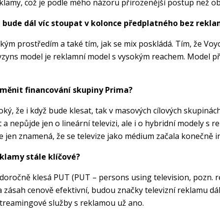
eklamy, což je podle mého názoru přirozenější postup než o
a+ bude dál víc stoupat v kolonce předplatného bez rekl
ým prostředím a také tím, jak se mix poskládá. Tím, že Voyo 
 byzyns model je reklamní model s vysokým reachem. Model př
e změnit financování skupiny Prima?
oký, že i když bude klesat, tak v masových cílových skupinách,
a nepůjde jen o lineární televizi, ale i o hybridní modely s 
e jen znamená, že se televize jako médium začala konečně i
eklamy stále klíčové?
oročně klesá PUT (PUT – persons using television, pozn. re
ý a zásah cenově efektivní, budou značky televizní reklamu dá
streamingové služby s reklamou už ano.