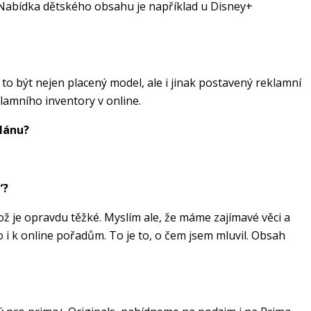
. Nabídka dětského obsahu je například u Disney+
e to být nejen placený model, ale i jinak postavený reklamní
klamního inventory v online.
plánu?
“?
ož je opravdu těžké. Myslím ale, že máme zajímavé věci a
o i k online pořadům. To je to, o čem jsem mluvil. Obsah