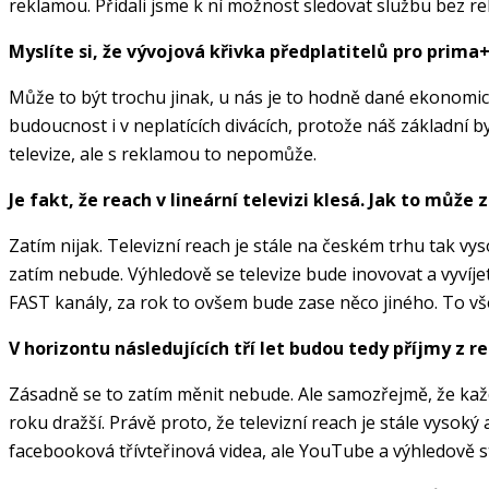
reklamou. Přidali jsme k ní možnost sledovat službu bez r
Myslíte si, že vývojová křivka předplatitelů pro prim
Může to být trochu jinak, u nás je to hodně dané ekonomick
budoucnost i v neplatících divácích, protože náš základní
televize, ale s reklamou to nepomůže.
Je fakt, že reach v lineární televizi klesá. Jak to můž
Zatím nijak. Televizní reach je stále na českém trhu tak vys
zatím nebude. Výhledově se televize bude inovovat a vyvíjet 
FAST kanály, za rok to ovšem bude zase něco jiného. To vš
V horizontu následujících tří let budou tedy příjmy z r
Zásadně se to zatím měnit nebude. Ale samozřejmě, že každ
roku dražší. Právě proto, že televizní reach je stále vysok
facebooková třívteřinová videa, ale YouTube a výhledově 