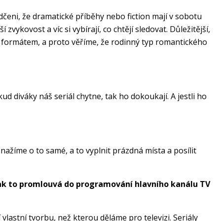
čeni, že dramatické příběhy nebo fiction mají v sobotu
zvykovost a víc si vybírají, co chtějí sledovat. Důležitější,
ým formátem, a proto věříme, že rodinný typ romantického
ud diváky náš seriál chytne, tak ho dokoukají. A jestli ho
žíme o to samé, a to vyplnit prázdná místa a posílit
 Jak to promlouvá do programování hlavního kanálu TV
 vlastní tvorbu, než kterou děláme pro televizi. Seriály