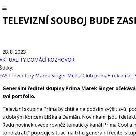
TELEVIZNÍ SOUBOJ BUDE ZAS
28. 8. 2023
AKTUALITY
DOMÁCÍ
ROZHOVOR
Štítky:
FAST
inventory
Marek Singer
Media Club
prima+
reklama
T
Generální ředitel skupiny Prima Marek Singer očekává 
své portfolio.
Televizní skupina Prima by chtěla na podzim zvýšit svůj p
s dobrým koncem Eliška a Damián. Novinkami jsou i detektiv
Řadu novinek uvede rovněž tematický kanál Prima Cool a něko
toho ztratí,“ popisuje situaci na trhu generální ředitel sk