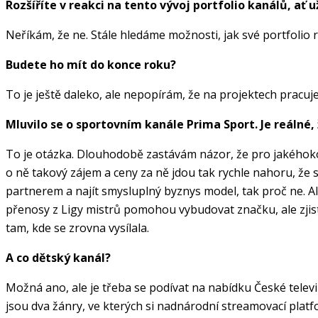
Rozšíříte v reakci na tento vývoj portfolio kanálů, ať
Neříkám, že ne. Stále hledáme možnosti, jak své portfolio r
Budete ho mít do konce roku?
To je ještě daleko, ale nepopírám, že na projektech pracuj
Mluvilo se o sportovním kanále Prima Sport. Je reálné, ž
To je otázka. Dlouhodobě zastávám názor, že pro jakéhokoli 
o ně takový zájem a ceny za ně jdou tak rychle nahoru, že s
partnerem a najít smysluplný byznys model, tak proč ne. Ale
přenosy z Ligy mistrů pomohou vybudovat značku, ale zjistil
tam, kde se zrovna vysílala.
A co dětský kanál?
Možná ano, ale je třeba se podívat na nabídku České televiz
jsou dva žánry, ve kterých si nadnárodní streamovací plat