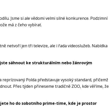
dílu. Jsme si ale vědomi velmi silné konkurence. Podzimní
tože má z čeho vybírat.
tně netvoří jen tři televize, ale i řada videoslužeb. Nabídka
li jste sáhnout ke strukturálním nebo žánrovým
a reprízovaný Polda představuje vysoký standard, přičemž
dnout. Přes týden přineseme tradičně ZOO, kde věříme, že
ujete ho do sobotního prime-time, kde je prostor