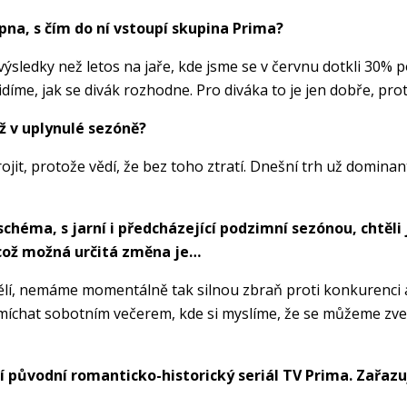
pna, s čím do ní vstoupí skupina Prima?
ledky než letos na jaře, kde jsme se v červnu dotkli 30% po
íme, jak se divák rozhodne. Pro diváka to je jen dobře, pro
ž v uplynulé sezóně?
brojit, protože vědí, že bez toho ztratí. Dnešní trh už dominan
 schéma, s jarní i předcházející podzimní sezónou, chtě
což možná určitá změna je…
dělí, nemáme momentálně tak silnou zbraň proti konkurenci 
míchat sobotním večerem, kde si myslíme, že se můžeme zve
vní původní romanticko-historický seriál TV Prima. Zařaz