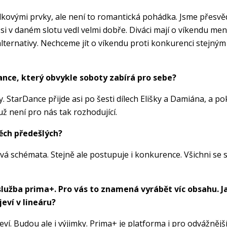
dkovými prvky, ale není to romantická pohádka. Jsme přesvěd
 si v daném slotu vedl velmi dobře. Diváci mají o víkendu menší 
 alternativy. Nechceme jít o víkendu proti konkurenci stejn
Dance, který obvykle soboty zabírá pro sebe?
 StarDance přijde asi po šesti dílech Elišky a Damiána, a pok
ž není pro nás tak rozhodující.
ěch předešlých?
schémata. Stejně ale postupuje i konkurence. Všichni se sna
 služba prima+. Pro vás to znamená vyrábět víc obsahu.
eví v lineáru?
ví. Budou ale i výjimky. Prima+ je platforma i pro odvážnější