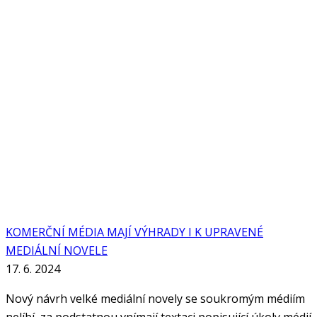
KOMERČNÍ MÉDIA MAJÍ VÝHRADY I K UPRAVENÉ
MEDIÁLNÍ NOVELE
17. 6. 2024
Nový návrh velké mediální novely se soukromým médiím
nelíbí, za podstatnou vnímají textaci popisující úkoly médií