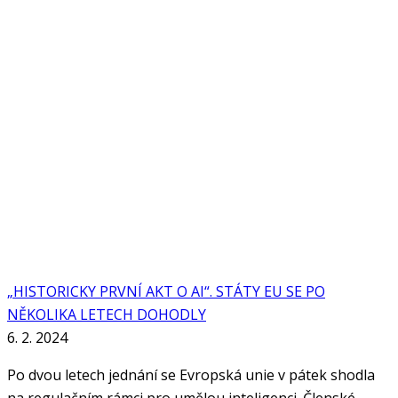
„HISTORICKY PRVNÍ AKT O AI“. STÁTY EU SE PO
NĚKOLIKA LETECH DOHODLY
6. 2. 2024
Po dvou letech jednání se Evropská unie v pátek shodla
na regulačním rámci pro umělou inteligenci. Členské