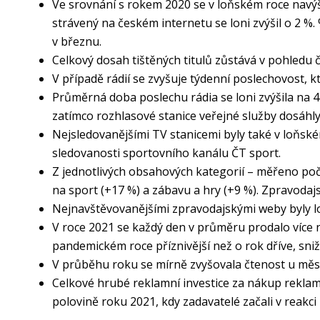
Ve srovnání s rokem 2020 se v loňském roce navýši
strávený na českém internetu se loni zvýšil o 2 %.
v březnu.
Celkový dosah tištěných titulů zůstává v pohledu čt
V případě rádií se zvyšuje týdenní poslechovost, kt
Průměrná doba poslechu rádia se loni zvýšila na 
zatímco rozhlasové stanice veřejné služby dosáhly
Nejsledovanějšími TV stanicemi byly také v loňské
sledovanosti sportovního kanálu ČT sport.
Z jednotlivých obsahových kategorií – měřeno po
na sport (+17 %) a zábavu a hry (+9 %). Zpravodajsk
Nejnavštěvovanějšími zpravodajskými weby byly lon
V roce 2021 se každý den v průměru prodalo více 
pandemickém roce příznivější než o rok dříve, sni
V průběhu roku se mírně zvyšovala čtenost u měsí
Celkové hrubé reklamní investice za nákup reklamn
polovině roku 2021, kdy zadavatelé začali v reakci 