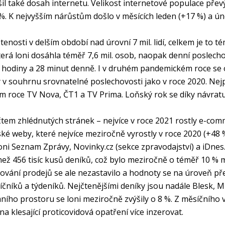
l také dosah internetu. Velikost internetové populace převýš
 %. K nejvyšším nárůstům došlo v měsících leden (+17 %) a úno
enosti v delším období nad úrovní 7 mil. lidí, celkem je to t
erá loni dosáhla téměř 7,6 mil. osob, naopak denní poslechovo
4 hodiny a 28 minut denně. I v druhém pandemickém roce se 
 v souhrnu srovnatelné poslechovosti jako v roce 2020. Nejp
m roce TV Nova, ČT1 a TV Prima. Loňský rok se díky návratu 
čtem zhlédnutých stránek – nejvíce v roce 2021 rostly e-c
é weby, které nejvíce meziročně vyrostly v roce 2020 (+48 %),
i Seznam Zprávy, Novinky.cz (sekce zpravodajství) a iDnes.c
než 456 tisíc kusů deníků, což bylo meziročně o téměř 10 %
žování prodejů se ale nezastavilo a hodnoty se na úroveň pře
čníků a týdeníků. Nejčtenějšími deníky jsou nadále Blesk, M
ího prostoru se loni meziročně zvýšily o 8 %. Z měsíčního v
na klesající proticovidová opatření více inzerovat.