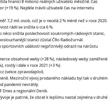
ila hranici 8 milionů reálných uživatelů měsíčně. Čas
r (+19 %). Nejdéle trávili uživatelé čas na internetu
éměř 7,2 mil. osob, což je o necelá 2 % méně než v roce 2020.
st rádií se snížila o cca 6 %.
o něco snížila poslechovost soukromých rádiových stanic,
oslouchanější stanicí zůstal ČRo Radiožurnál.
sportovních událostí nejpříznivěji odrazil na nárůstu
ommerce obsahové weby (+28 %), následovaly weby zaměřené
 rostly i dále v roce 2021 (+3 %).
z (sekce zpravodajství).
 méně. Meziroční vývoj prodaného nákladu byl tak v druhém
d pandemií nevrátily.
F Dnes a regionální Deník.
ývoje je patrné, že obrat k lepšímu nastal zejména v druhé