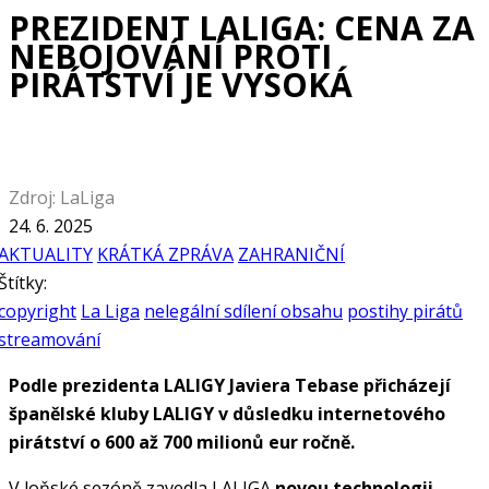
PREZIDENT LALIGA: CENA ZA
NEBOJOVÁNÍ PROTI
PIRÁTSTVÍ JE VYSOKÁ
Zdroj: LaLiga
24. 6. 2025
AKTUALITY
KRÁTKÁ ZPRÁVA
ZAHRANIČNÍ
Štítky:
copyright
La Liga
nelegální sdílení obsahu
postihy pirátů
streamování
Podle prezidenta LALIGY Javiera Tebase přicházejí
španělské kluby LALIGY v důsledku internetového
pirátství o 600 až 700 milionů eur ročně.
V loňské sezóně zavedla LALIGA
novou technologii