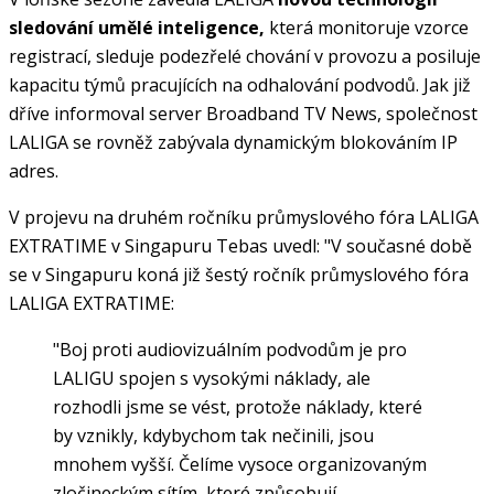
sledování umělé inteligence,
která monitoruje vzorce
registrací, sleduje podezřelé chování v provozu a posiluje
kapacitu týmů pracujících na odhalování podvodů. Jak již
dříve informoval server Broadband TV News, společnost
LALIGA se rovněž zabývala dynamickým blokováním IP
adres.
V projevu na druhém ročníku průmyslového fóra LALIGA
EXTRATIME v Singapuru Tebas uvedl: "V současné době
se v Singapuru koná již šestý ročník průmyslového fóra
LALIGA EXTRATIME:
"Boj proti audiovizuálním podvodům je pro
LALIGU spojen s vysokými náklady, ale
rozhodli jsme se vést, protože náklady, které
by vznikly, kdybychom tak nečinili, jsou
mnohem vyšší. Čelíme vysoce organizovaným
zločineckým sítím, které způsobují