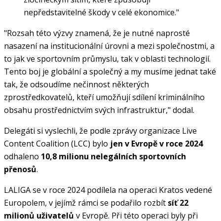
nepředstavitelné škody v celé ekonomice."
"Rozsah této výzvy znamená, že je nutné naprosté
nasazení na institucionální úrovni a mezi společnostmi, a
to jak ve sportovním průmyslu, tak v oblasti technologií.
Tento boj je globální a společný a my musíme jednat také
tak, že odsoudíme nečinnost některých
zprostředkovatelů, kteří umožňují sdílení kriminálního
obsahu prostřednictvím svých infrastruktur," dodal.
Delegáti si vyslechli, že podle zprávy organizace Live
Content Coalition (LCC) bylo
jen v Evropě v roce 2024
odhaleno
10,8 milionu nelegálních sportovních
přenosů
.
LALIGA se v roce 2024 podílela na operaci Kratos vedené
Europolem, v jejímž rámci se podařilo rozbít
síť 22
milionů uživatelů
v Evropě. Při této operaci byly při