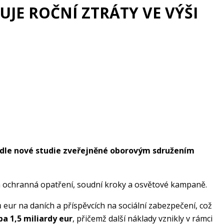
UJE ROČNÍ ZTRÁTY VE VÝŠI
odle nové studie zveřejněné oborovým sdružením
á ochranná opatření, soudní kroky a osvětové kampaně.
 eur na daních a příspěvcích na sociální zabezpečení, což
ba 1,5 miliardy eur
, přičemž další náklady vznikly v rámci