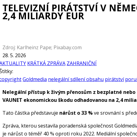
TELEVIZNÍ PIRÁTSTVÍ V NĚM
2,4 MILIARDY EUR
Zdroj: Karlheinz Pape; Pixabay.com
28. 5. 2026
AKTUALITY
KRÁTKÁ ZPRÁVA
ZAHRANIČNÍ
Štítky:
copyright
Goldmedia
nelegální sdílení obsahu
pirátství
poru
Nelegální přístup k živým přenosům z bezplatné nebo
VAUNET ekonomickou škodu odhadovanou na 2,4 milia
Tato částka představuje
nárůst o 33 %
ve srovnání s před
Zpráva, kterou sestavila poradenská společnost Goldmedia, 
je nárůst o téměř 40 % oproti roku 2022. Mediální společn