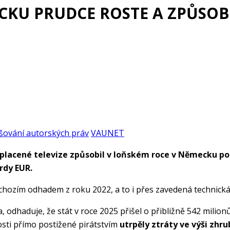
ECKU PRUDCE ROSTE A ZPŮSOB
šování autorských práv
VAUNET
 placené televize způsobil v loňském roce v Německu p
rdy EUR.
chozím odhadem z roku 2022, a to i přes zavedená technick
odhaduje, že stát v roce 2025 přišel o přibližně 542 milionů
osti přímo postižené pirátstvím
utrpěly ztráty ve výši zhru