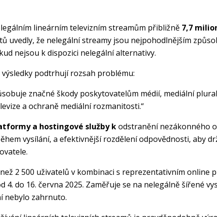
legálním lineárním televizním streamům přibližně
7,7 milio
ntů uvedly, že nelegální streamy jsou nejpohodlnějším způsob
ud nejsou k dispozici nelegální alternativy.
o výsledky podtrhují rozsah problému:
působuje značné škody poskytovatelům médií, mediální plura
levize a ochraně mediální rozmanitosti.“
latformy a hostingové služby k
odstranění nezákonného obs
hem vysílání, a efektivnější rozdělení odpovědnosti, aby dr
ovatele.
 než 2 500 uživatelů v kombinaci s reprezentativním online p
od 4. do 16. června 2025. Zaměřuje se na nelegálně šířené vys
ní nebylo zahrnuto.