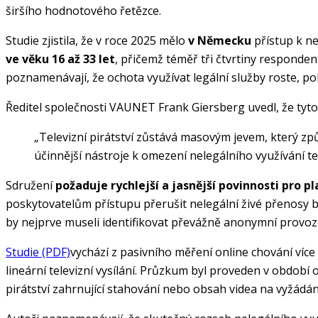
širšího hodnotového řetězce.
Studie zjistila, že v roce 2025 mělo
v Německu
přístup k ne
ve věku 16 až 33 let
, přičemž téměř tři čtvrtiny responde
poznamenávají, že ochota využívat legální služby roste, pok
Ředitel společnosti VAUNET Frank Giersberg uvedl, že tyt
„Televizní pirátství zůstává masovým jevem, který z
účinnější nástroje k omezení nelegálního využívání te
Sdružení
požaduje rychlejší a jasnější povinnosti pro p
poskytovatelům přístupu přerušit nelegální živé přenosy bě
by nejprve museli identifikovat převážně anonymní provoz
Studie (PDF)
vychází z pasivního měření online chování více
lineární televizní vysílání. Průzkum byl proveden v období 
pirátství zahrnující stahování nebo obsah videa na vyžádá