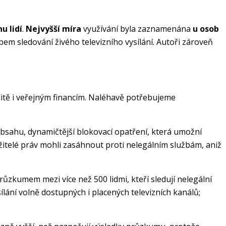
nu lidí
.
Nejvyšší míra
využívání byla zaznamenána
u osob
em sledování živého televizního vysílání. Autoři zároveň
litě i veřejným financím. Naléhavě potřebujeme
ahu, dynamičtější blokovací opatření, která umožní
žitelé práv mohli zasáhnout proti nelegálním službám, aniž
růzkumem mezi více než 500 lidmi, kteří sledují nelegální
ílání volně dostupných i placených televizních kanálů;