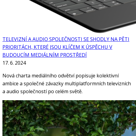
TELEVIZNÍ A AUDIO SPOLEČNOSTI SE SHODLY NA PĚTI
PRIORITÁCH, KTERÉ JSOU KLÍČEM K ÚSPĚCHU V
BUDOUCÍM MEDIÁLNÍM PROSTŘEDÍ
17. 6. 2024
Nová charta mediálního odvětví popisuje kolektivní
ambice a společné závazky multiplatformních televizních
a audio společností po celém světě.