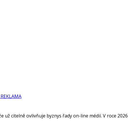
Ě REKLAMA
 už citelně ovlivňuje byznys řady on-line médií. V roce 2026 t