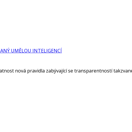
ANÝ UMĚLOU INTELIGENCÍ
nost nová pravidla zabývající se transparentností takzvané u