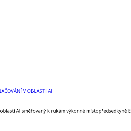
AČOVÁNÍ V OBLASTI AI
 v oblasti AI směřovaný k rukám výkonné místopředsedkyně