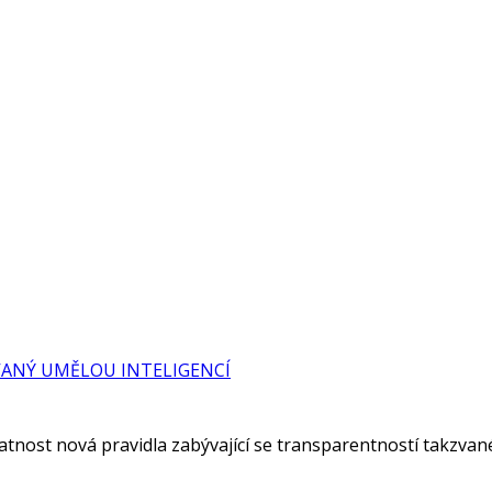
ANÝ UMĚLOU INTELIGENCÍ
nost nová pravidla zabývající se transparentností takzvané u