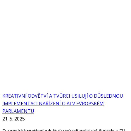
KREATIVNÍ ODVĚTVÍ A TVŮRCI USILUJÍ O DŮSLEDNOU
IMPLEMENTACI NAŘÍZENÍ O AI V EVROPSKÉM
PARLAMENTU
21. 5. 2025
Evropská kreativní odvětví vyzývají politické činitele v EU,