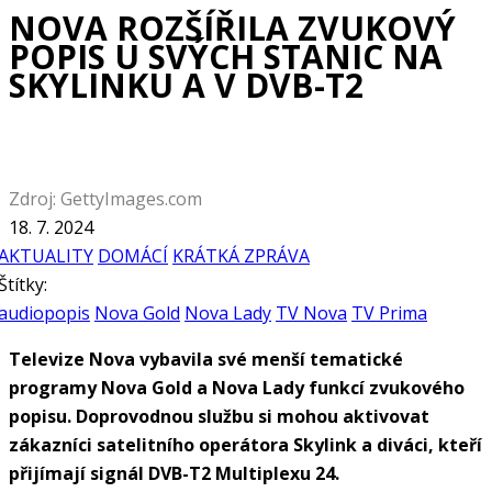
NOVA ROZŠÍŘILA ZVUKOVÝ
POPIS U SVÝCH STANIC NA
SKYLINKU A V DVB-T2
Zdroj: GettyImages.com
18. 7. 2024
AKTUALITY
DOMÁCÍ
KRÁTKÁ ZPRÁVA
Štítky:
audiopopis
Nova Gold
Nova Lady
TV Nova
TV Prima
Televize Nova vybavila své menší tematické
programy Nova Gold a Nova Lady funkcí zvukového
popisu. Doprovodnou službu si mohou aktivovat
zákazníci satelitního operátora Skylink a diváci, kteří
přijímají signál DVB-T2 Multiplexu 24.