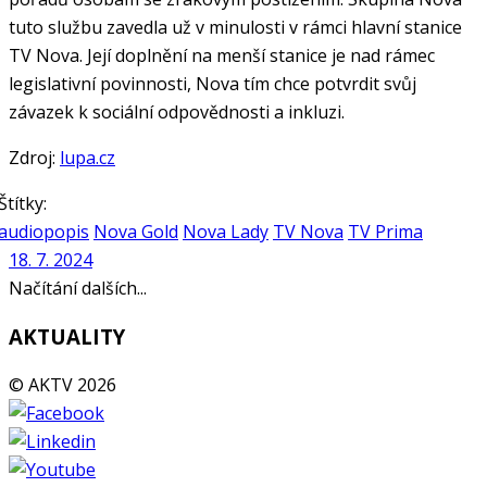
tuto službu zavedla už v minulosti v rámci hlavní stanice
TV Nova. Její doplnění na menší stanice je nad rámec
legislativní povinnosti, Nova tím chce potvrdit svůj
závazek k sociální odpovědnosti a inkluzi.
Zdroj:
lupa.cz
Štítky:
audiopopis
Nova Gold
Nova Lady
TV Nova
TV Prima
18. 7. 2024
Načítání dalších...
AKTUALITY
© AKTV 2026