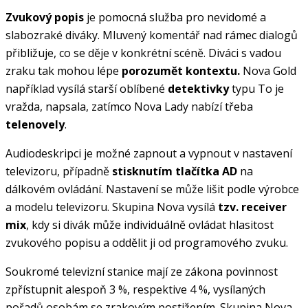
Zvukový popis
je pomocná služba pro nevidomé a
slabozraké diváky. Mluvený komentář nad rámec dialogů
přibližuje, co se děje v konkrétní scéně. Diváci s vadou
zraku tak mohou lépe
porozumět kontextu.
Nova Gold
například vysílá starší oblíbené
detektivky
typu To je
vražda, napsala, zatímco Nova Lady nabízí třeba
telenovely
.
Audiodeskripci je možné zapnout a vypnout v nastavení
televizoru, případně
stisknutím tlačítka AD
na
dálkovém ovládání. Nastavení se může lišit podle výrobce
a modelu televizoru. Skupina Nova vysílá
tzv. receiver
mix
, kdy si divák může individuálně ovládat hlasitost
zvukového popisu a oddělit ji od programového zvuku.
Soukromé televizní stanice mají ze zákona povinnost
zpřístupnit alespoň 3 %, respektive 4 %, vysílaných
pořadů osobám se zrakovým postižením. Skupina Nova