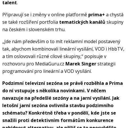
talent
.
Připravují se i změny v online platformě
prima+
a chystá
se také rozšíření portfolia
tematických kanálů
skupiny
na českém i slovenském trhu.
„Jde nám především o to mít reklamní model postavený
tak, abychom kombinovali lineární vysílání, VOD i HbbTV,
a tím oslovovali různé cílové skupiny,“ popisuje v
rozhovoru pro MediaGuru.cz
Marek Singer
strategii
programování pro lineární a VOD vysílání.
Podzimní televizní sezóna se právě rozběhla a Prima
do ní vstupuje s několika novinkami. V něčem
navazuje na předešlé sezóny a na jarní vysílání. Jak
letošní jarní sezóna ovlivnila stavbu podzimního
schématu? Konkrétně třeba v pondělí, kde jste se
snažili proti detektivním formátům konkurence
nabídnout alternativu, ale příliš se to neosvědčilo.