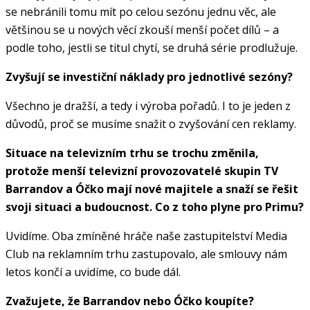
se nebránili tomu mít po celou sezónu jednu věc, ale
většinou se u nových věcí zkouší menší počet dílů – a
podle toho, jestli se titul chytí, se druhá série prodlužuje.
Zvyšují se investiční náklady pro jednotlivé sezóny?
Všechno je dražší, a tedy i výroba pořadů. I to je jeden z
důvodů, proč se musíme snažit o zvyšování cen reklamy.
Situace na televizním trhu se trochu změnila,
protože menší televizní provozovatelé skupin TV
Barrandov a Óčko mají nové majitele a snaží se řešit
svoji situaci a budoucnost. Co z toho plyne pro Primu?
Uvidíme. Oba zmíněné hráče naše zastupitelství Media
Club na reklamním trhu zastupovalo, ale smlouvy nám
letos končí a uvidíme, co bude dál.
Zvažujete, že Barrandov nebo Óčko koupíte?