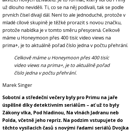
už dlouho neviděli. Ti, co se na něj podívali, tak se podle
prvních čísel dívají dál. Není to ale jednoduché, protože v
mladé cílové skupině je těžké prorazit s novou značku,
protože nabídka je v tomto směru přesycená. Celkově
máme u Honeymoon přes 400 tisíc video views na
prima+, je to aktuálně pořad číslo jedna v počtu přehrání.
Celkově máme u Honeymoon přes 400 tisíc
video views na prima+, je to aktuálně pořad
číslo jedna v počtu přehrání.
Marek Singer
Sobotní a středeční večery byly pro Primu na jaře
úspěšné díky detektivním seriálům – ať už to byly
Zákony vlka, Pod hladinou, Na vlnách Jadranu neb
Polda, včetně jeho repríz. Na podzim vstupujete do
těchto vysílacích časů s novými řadami seriálů Dvojka