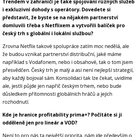
Trendem v zahraničí je také spojování různých služeb
i exkluzivní dohody s operátory. Dovedete si
představit, že byste se na nějakém partnerství
domluvili třeba s Netflixem a vytvořili balíček pro
český trh s globální i lokální službou?
Zrovna Netflix takové spolupráce zatím moc nedělá, ale
že budou vznikat partnerství distribuční, jaké máme
například s Vodafonem, nebo i obsahové, tak o tom jsem
přesvědčen. Český trh je malý a asi není nejlepší strategií,
aby každý bojoval sám. Konsolidaci tak lze čekat, uvidíme
ale, jestli půjde jen napříč českým trhem, nebo bude
důsledkem přítomnosti globálních hráčů a jejich
rozhodnutí.
Kde je hranice profitability prima+? Počítáte si ji
odděleně jen pro lineár a VOD?
Není to pro nás ta největší priorita, nám jde především o