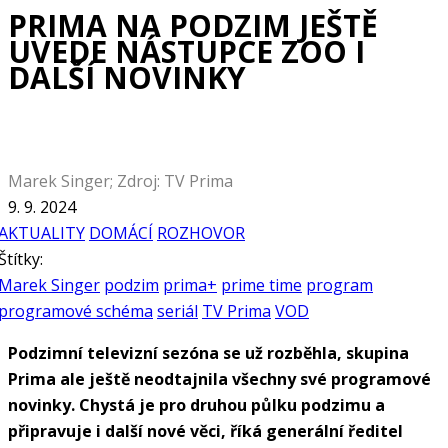
PRIMA NA PODZIM JEŠTĚ
UVEDE NÁSTUPCE ZOO I
DALŠÍ NOVINKY
Marek Singer; Zdroj: TV Prima
9. 9. 2024
AKTUALITY
DOMÁCÍ
ROZHOVOR
Štítky:
Marek Singer
podzim
prima+
prime time
program
programové schéma
seriál
TV Prima
VOD
Podzimní televizní sezóna se už rozběhla, skupina
Prima ale ještě neodtajnila všechny své programové
novinky. Chystá je pro druhou půlku podzimu a
připravuje i další nové věci, říká generální ředitel