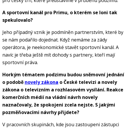
pro český trh, které představíme v průběhu podzimu.
A sportovní kanál pro Primu, o kterém se loni tak
spekulovalo?
Jeho případný vznik je podmíněn partnerstvím, které by
se nám podařilo dojednat. Když nemáme za zády
operátora, je neekonomické stavět sportovní kanál. A
navíc je třeba ještě mít dohody s partnery, kteří mají
sportovní práva.
Horkým tématem podzimu budou sněmovní jednání
o podobě
novely zákona
o České televizi a novely
zákona o televizním a rozhlasovém vysílání. Reakce
komerčních médií na vládní návrh novely
naznačovaly, že spokojeni zcela nejste. S jakými
pozměňovacími návrhy přijdete?
V pracovních skupinách, kde jsou zastoupeni zástupci