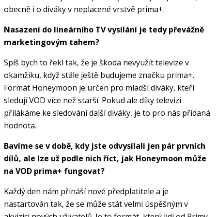
obecně i o diváky v neplacené vrstvě prima+.
Nasazení do lineárního TV vysílání je tedy převážně
marketingovým tahem?
Spíš bych to řekl tak, že je škoda nevyužít televize v
okamžiku, když stále ještě budujeme značku prima+.
Formát Honeymoon je určen pro mladší diváky, kteří
sledují VOD více než starší. Pokud ale díky televizi
přilákáme ke sledování další diváky, je to pro nás přidaná
hodnota.
Bavíme se v době, kdy jste odvysílali jen pár prvních
dílů, ale lze už podle nich říct, jak Honeymoon může
na VOD prima+ fungovat?
Každý den nám přináší nové předplatitele a je
nastartován tak, že se může stát velmi úspěšným v
akvizici nových uživatelů. Je to formát, který lidi od Primy