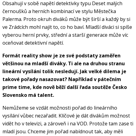
Obsahují v sobě napětí detektivky typu Deset malých
černoušků a herních kombinací ve stylu Městečka
Palerma. Proto okruh diváků může být širší a každý by si
ve Zrádcích mohl najít to, co ho baví. Mladší diváci si spíše
vyberou herní prvky, střední a starší generace může víc
oceňovat detektivní napětí.
Formát reality show je ze své podstaty zaměřen
většinou na mladší diváky. Ti ale na druhou stranu
lineární vysílání tolik nesledují. Jak velké dilema je
takové pořady nasazovat? Například v pátečním
prime time, kde nově běží další řada soutěže Česko
Slovensko má talent.
Nemůžeme se vzdát možnosti pořad do lineárního
vysílání vůbec nezařadit. Klíčové je dát divákům možnost
vidět ho v televizi, a zároveň i na VOD. Protože tam zase ti
mladí jsou. Chceme jim pořad nabídnout tak, aby měli