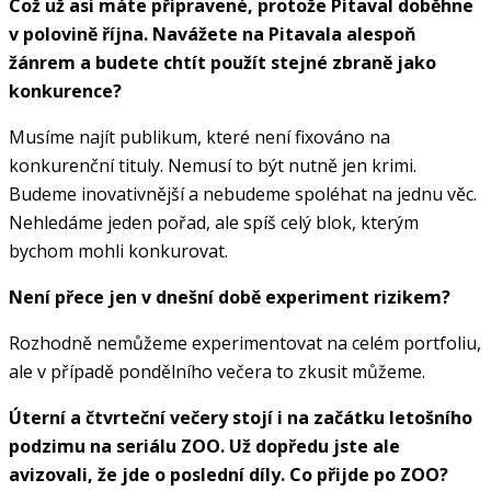
Což už asi máte připravené, protože Pitaval doběhne
v polovině října. Navážete na Pitavala alespoň
žánrem a budete chtít použít stejné zbraně jako
konkurence?
Musíme najít publikum, které není fixováno na
konkurenční tituly. Nemusí to být nutně jen krimi.
Budeme inovativnější a nebudeme spoléhat na jednu věc.
Nehledáme jeden pořad, ale spíš celý blok, kterým
bychom mohli konkurovat.
Není přece jen v dnešní době experiment rizikem?
Rozhodně nemůžeme experimentovat na celém portfoliu,
ale v případě pondělního večera to zkusit můžeme.
Úterní a čtvrteční večery stojí i na začátku letošního
podzimu na seriálu ZOO. Už dopředu jste ale
avizovali, že jde o poslední díly. Co přijde po ZOO?