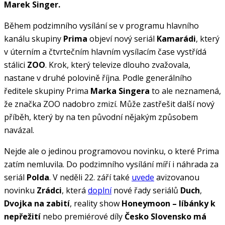
Marek Singer.
Během podzimního vysílání se v programu hlavního
kanálu skupiny
Prima
objeví nový seriál
Kamarádi
, který
v úterním a čtvrtečním hlavním vysílacím čase vystřídá
stálici
ZOO
. Krok, který televize dlouho zvažovala,
nastane v druhé polovině října. Podle generálního
ředitele skupiny Prima
Marka Singera
to ale neznamená,
že značka ZOO nadobro zmizí. Může zastřešit další nový
příběh, který by na ten původní nějakým způsobem
navázal.
Nejde ale o jedinou programovou novinku, o které Prima
zatím nemluvila. Do podzimního vysílání míří i náhrada za
seriál
Polda
. V neděli 22. září také
uvede
avizovanou
novinku
Zrádci
, která
doplní
nové řady seriálů
Duch
,
Dvojka na zabití
, reality show
Honeymoon – líbánky k
nepřežití
nebo premiérové díly
Česko Slovensko má