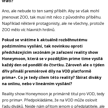
vrátí?
Ano, ale nebude to ten samý příběh. Aby se však mohl
jmenovat ZOO, tak musí mít něco z původního příběhu.
Například některé protagonisty, ale ne všechny, protože
ZOO mělo víc hlavních hrdinů.
Pokud se vrátíme k aktuálně rozběhnutému
podzimnímu vysílání, tak novinkou oproti
předcházejícím sezónám je zařazení reality show
Honeymoon, která se v pozdějším prime time vysílá
každý den od pondělí do čtvrtku. Zároveň ale o týden
dřív přináší premiérové díly na VOD platformě
prima+. Co je tedy cílem této reality? Sbírat diváky
na onlinu, nebo v lineárním vysílání?
Reality show Honeymoon je primárně titul pro VOD, tedy
pro prima+. Předpokládáme, že na VOD může oslovit
řadu diváků. Nejde nám přitom jenom o předplatitele, ale