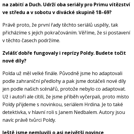
na zabití a Duch. Udrží oba seriály pro Primu vítězství
ve středu a v sobotu v divácké skupině 18–69?
Právě proto, že první řady těchto seriálů uspěly, tak
přicházíme s jejich pokračováním. Věříme, že si postavení
v těchto časech podržíme.
Zvlášť dobře fungovaly i reprízy Poldy. Budete točit
nové díly?
Polda už měl velké finále. Původně jsme ho adaptovali
podle zahraniční předlohy a pak jsme dotáčeli nové díly
jen podle našich scénářů, protože nebylo co adaptovat.
Už i autoři ale cítili, že jsme příběh vyčerpali, proto místo
Poldy přijdeme s novinkou, seriálem Hrdina. Je to také
detektivka, v hlavní roli s Janem Nedbalem. Autory jsou
navíc právě tvůrci Poldy.
Ještě jsme nemluvili o asi největší novince