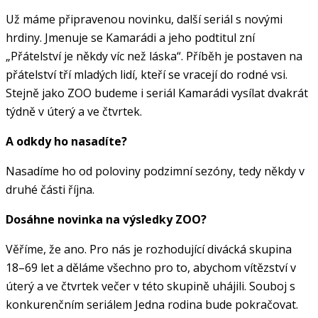
Už máme připravenou novinku, další seriál s novými
hrdiny. Jmenuje se Kamarádi a jeho podtitul zní
„Přátelství je někdy víc než láska“. Příběh je postaven na
přátelství tří mladých lidí, kteří se vracejí do rodné vsi.
Stejně jako ZOO budeme i seriál Kamarádi vysílat dvakrát
týdně v úterý a ve čtvrtek.
A odkdy ho nasadíte?
Nasadíme ho od poloviny podzimní sezóny, tedy někdy v
druhé části října.
Dosáhne novinka na výsledky ZOO?
Věříme, že ano. Pro nás je rozhodující divácká skupina
18–69 let a děláme všechno pro to, abychom vítězství v
úterý a ve čtvrtek večer v této skupině uhájili. Souboj s
konkurenčním seriálem Jedna rodina bude pokračovat.