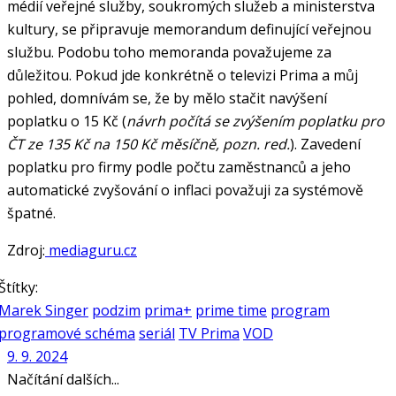
médií veřejné služby, soukromých služeb a ministerstva
kultury, se připravuje memorandum definující veřejnou
službu. Podobu toho memoranda považujeme za
důležitou. Pokud jde konkrétně o televizi Prima a můj
pohled, domnívám se, že by mělo stačit navýšení
poplatku o 15 Kč (
návrh počítá se zvýšením poplatku pro
ČT ze 135 Kč na 150 Kč měsíčně, pozn. red.
). Zavedení
poplatku pro firmy podle počtu zaměstnanců a jeho
automatické zvyšování o inflaci považuji za systémově
špatné.
Zdroj:
mediaguru.cz
Štítky:
Marek Singer
podzim
prima+
prime time
program
programové schéma
seriál
TV Prima
VOD
9. 9. 2024
Načítání dalších...