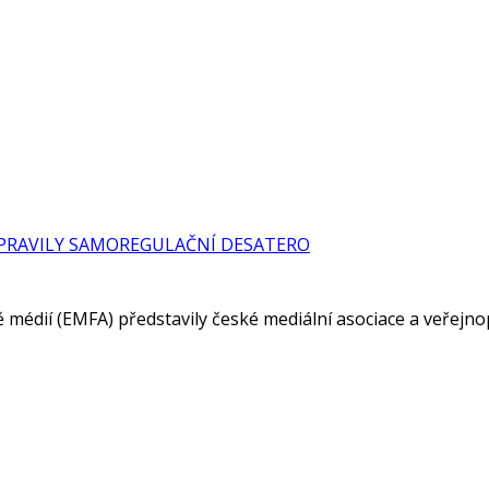
IPRAVILY SAMOREGULAČNÍ DESATERO
dě médií (EMFA) představily české mediální asociace a veřej