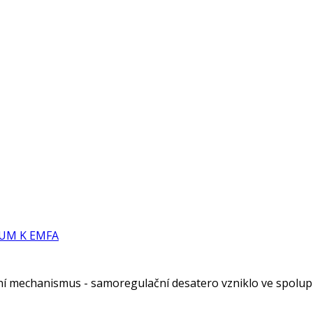
UM K EMFA
ní mechanismus - samoregulační desatero vzniklo ve spolup